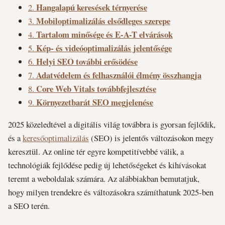
Hangalapú keresések térnyerése
2.
Mobiloptimalizálás elsődleges szerepe
3.
Tartalom minősége és E-A-T elvárások
4.
Kép- és videóoptimalizálás jelentősége
5.
Helyi SEO további erősödése
6.
Adatvédelem és felhasználói élmény összhangja
7.
Core Web Vitals továbbfejlesztése
8.
Környezetbarát SEO megjelenése
9.
2025 közeledtével a digitális világ továbbra is gyorsan fejlődik,
és a
keresőoptimalizálás
(SEO) is jelentős változásokon megy
keresztül. Az online tér egyre kompetitívebbé válik, a
technológiák fejlődése pedig új lehetőségeket és kihívásokat
teremt a weboldalak számára. Az alábbiakban bemutatjuk,
hogy milyen trendekre és változásokra számíthatunk 2025-ben
a SEO terén.