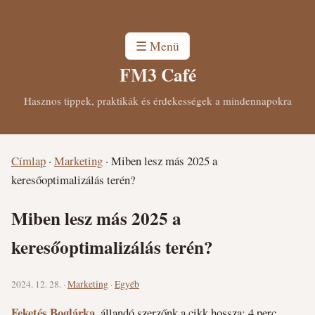
☰ Menü
FM3 Café
Hasznos tippek, praktikák és érdekességek a mindennapokra
Címlap
·
Marketing
·
Miben lesz más 2025 a
keresőoptimalizálás terén?
Miben lesz más 2025 a
keresőoptimalizálás terén?
2024. 12. 28. ·
Marketing
·
Egyéb
Feketés Boglárka
, állandó szerzőnk
a cikk hossza: 4 perc