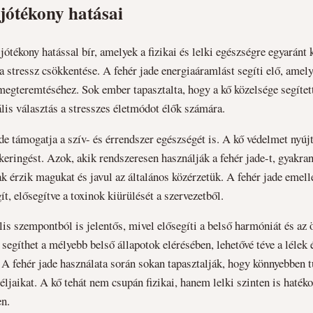
 jótékony hatásai
jótékony hatással bír, amelyek a fizikai és lelki egészségre egyaránt 
a stressz csökkentése. A fehér jade energiaáramlást segíti elő, amely
egteremtéséhez. Sok ember tapasztalta, hogy a kő közelsége segítet
ális választás a stresszes életmódot élők számára.
ade támogatja a szív- és érrendszer egészségét is. A kő védelmet nyúj
érkeringést. Azok, akik rendszeresen használják a fehér jade-t, gyakr
 érzik magukat és javul az általános közérzetük. A fehér jade emell
t, elősegítve a toxinok kiürülését a szervezetből.
ális szempontból is jelentős, mivel elősegíti a belső harmóniát és az
segíthet a mélyebb belső állapotok elérésében, lehetővé téve a lélek é
. A fehér jade használata során sokan tapasztalják, hogy könnyebben 
éljaikat. A kő tehát nem csupán fizikai, hanem lelki szinten is hatéko
en.