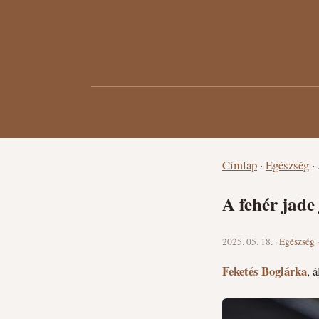
Címlap
·
Egészség
·
A fehér jade 
2025. 05. 18. ·
Egészség
Feketés Boglárka
, 