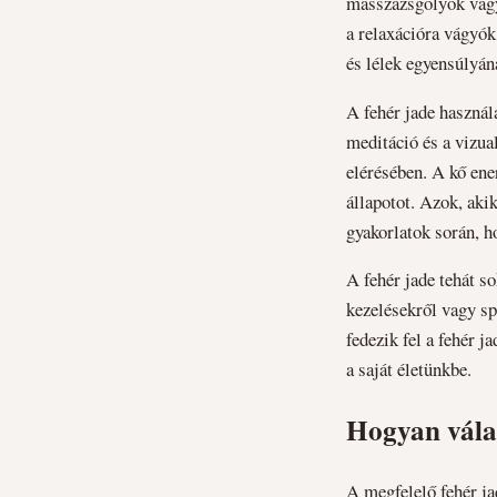
masszázsgolyók vagy 
a relaxációra vágyók
és lélek egyensúlyán
A fehér jade használ
meditáció és a vizua
elérésében. A kő ene
állapotot. Azok, akik
gyakorlatok során, h
A fehér jade tehát s
kezelésekről vagy sp
fedezik fel a fehér j
a saját életünkbe.
Hogyan válas
A megfelelő fehér ja