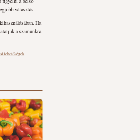
 figyelni a belső
egjobb választás.
 kihasználásában. Ha
találjuk a számunkra
si lehetőségek