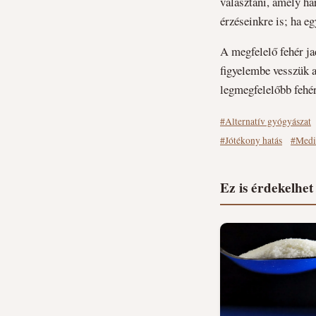
választani, amely ha
érzéseinkre is; ha e
A megfelelő fehér ja
figyelembe vesszük a
legmegfelelőbb fehér
#Alternatív gyógyászat
#Jótékony hatás
#Medi
Ez is érdekelhet