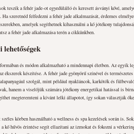
sok teszik a fehér jade-ot egyedülálló és keresett ásványi kővé, amel
 Ha szeretnéd felfedezni a fehér jade alkalmazását, érdemes elmély
zerekben, amelyek segíthetnek kihasználni a kő jótékony tulajdonsá
atsz a fehér jade alkalmazása terén a cikkünkben.
i lehetőségek
e formában és módon alkalmazható a mindennapi életben. Az egyik le
az ékszerek készítése. A fehér jade gyönyörű színével és természetes
alapanyagául szolgál, mint például nyakláncok, karkötők és fülbeval
ak, hanem a viselőjük számára jótékony energetikai hatással is bírn
gíthet megteremteni a kívánt lelki állapotot, így sokan választják ő
t széles körben használható a wellness és spa kezelések során is. So
a kő hűvös érintése segít ellazítani az izmokat és fokozni a vérkerin