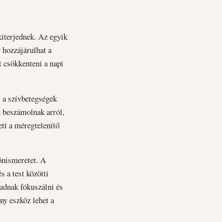
kiterjednek. Az egyik
 hozzájárulhat a
t csökkenteni a napi
t a szívbetegségek
an beszámolnak arról,
ett a méregtelenítő
 önismeretet. A
s a test közötti
tudnak fókuszálni és
ny eszköz lehet a