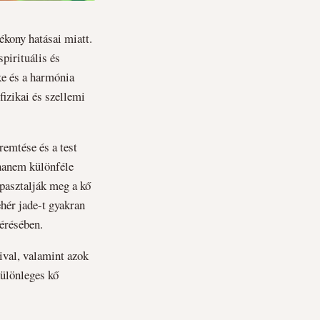
ékony hatásai miatt.
pirituális és
ke és a harmónia
izikai és szellemi
remtése és a test
 hanem különféle
apasztalják meg a kő
ehér jade-t gyakran
lérésében.
ival, valamint azok
különleges kő