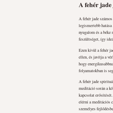
A fehér jade
A fehér jade számos 
legismertebb hatása 
nyugalom és a béke m
feszültséget, így ide
Ezen kívül a fehér j
ellen, és javítja a v
hogy energikusabbnak
folyamatokban is segí
A fehér jade spiritu
meditáció során a kő 
kapcsolat erősítését
elérni a meditációs c
személyes fejlődésb