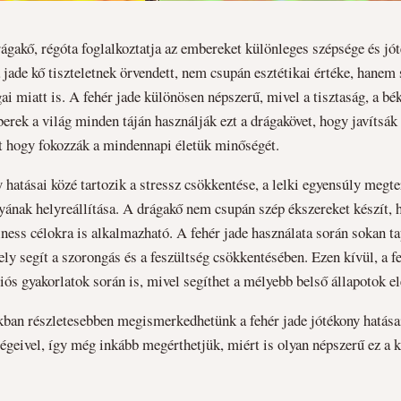
rágakő, régóta foglalkoztatja az embereket különleges szépsége és jót
 jade kő tiszteletnek örvendett, nem csupán esztétikai értéke, hanem s
ai miatt is. A fehér jade különösen népszerű, mivel a tisztaság, a bé
ek a világ minden táján használják ezt a drágakövet, hogy javítsák f
t hogy fokozzák a mindennapi életük minőségét.
 hatásai közé tartozik a stressz csökkentése, a lelki egyensúly megte
yának helyreállítása. A drágakő nem csupán szép ékszereket készít,
ness célokra is alkalmazható. A fehér jade használata során sokan t
ely segít a szorongás és a feszültség csökkentésében. Ezen kívül, a f
iós gyakorlatok során is, mivel segíthet a mélyebb belső állapotok e
kban részletesebben megismerkedhetünk a fehér jade jótékony hatása
ségeivel, így még inkább megérthetjük, miért is olyan népszerű ez a 