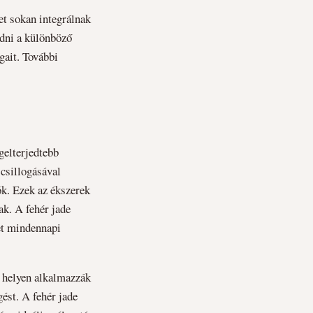
yet sokan integrálnak
edni a különböző
gait. További
gelterjedtebb
 csillogásával
ók. Ezek az ékszerek
ak. A fehér jade
ket mindennapi
k helyen alkalmazzák
gést. A fehér jade