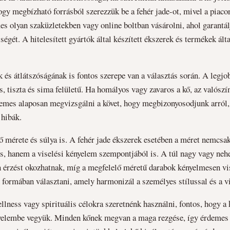
hogy megbízható forrásból szerezzük be a fehér jade-ot, mivel a piaco
s olyan szaküzletekben vagy online boltban vásárolni, ahol garantál
iségét. A hitelesített gyártók által készített ékszerek és termékek ált
k és átlátszóságának is fontos szerepe van a választás során. A legj
os, tiszta és sima felületű. Ha homályos vagy zavaros a kő, az valósz
demes alaposan megvizsgálni a követ, hogy megbizonyosodjunk arról
 hibák.
 mérete és súlya is. A fehér jade ékszerek esetében a méret nemcsak
s, hanem a viselési kényelem szempontjából is. A túl nagy vagy neh
n érzést okozhatnak, míg a megfelelő méretű darabok kényelmesen vi
 formában választani, amely harmonizál a személyes stílussal és a vi
llness vagy spirituális célokra szeretnénk használni, fontos, hogy a 
igyelembe vegyük. Minden kőnek megvan a maga rezgése, így érdemes 