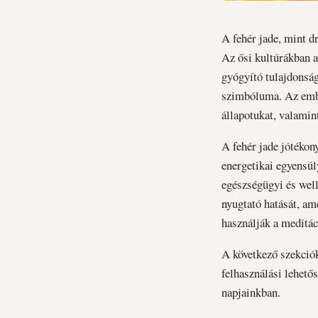
A fehér jade, mint d
Az ősi kultúrákban a
gyógyító tulajdonság
szimbóluma. Az ember
állapotukat, valamin
A fehér jade jótékony
energetikai egyensúl
egészségügyi és well
nyugtató hatását, am
használják a meditác
A következő szekció
felhasználási lehető
napjainkban.