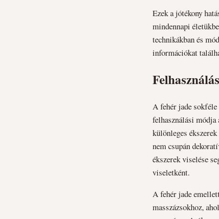
Ezek a jótékony hatá
mindennapi életükbe.
technikákban és móds
információkat találh
Felhasználás
A fehér jade sokfél
felhasználási módja 
különleges ékszerek 
nem csupán dekoratív
ékszerek viselése se
viseletként.
A fehér jade emellet
masszázsokhoz, ahol 