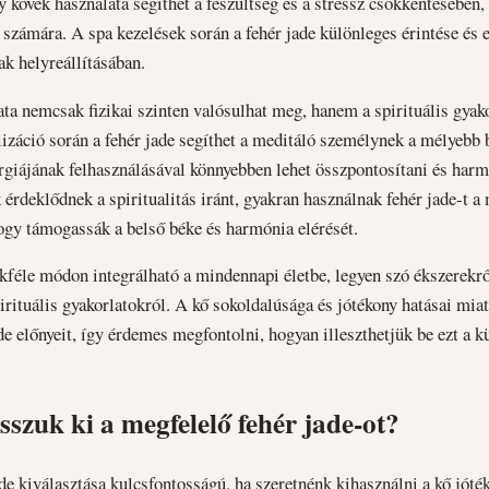
kövek használata segíthet a feszültség és a stressz csökkentésében, 
 számára. A spa kezelések során a fehér jade különleges érintése és en
ak helyreállításában.
ata nemcsak fizikai szinten valósulhat meg, hanem a spirituális gyak
lizáció során a fehér jade segíthet a meditáló személynek a mélyebb 
rgiájának felhasználásával könnyebben lehet összpontosítani és harmo
 érdeklődnek a spiritualitás iránt, gyakran használnak fehér jade-t a
ogy támogassák a belső béke és harmónia elérését.
okféle módon integrálható a mindennapi életbe, legyen szó ékszerekrő
irituális gyakorlatokról. A kő sokoldalúsága és jótékony hatásai mia
ade előnyeit, így érdemes megfontolni, hogyan illeszthetjük be ezt a 
szuk ki a megfelelő fehér jade-ot?
de kiválasztása kulcsfontosságú, ha szeretnénk kihasználni a kő jóték