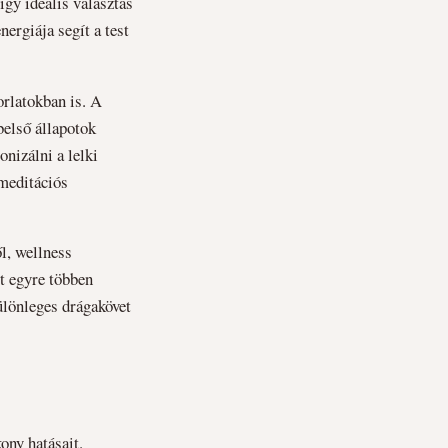
így ideális választás
ergiája segít a test
orlatokban is. A
belső állapotok
nizálni a lelki
 meditációs
l, wellness
tt egyre többen
különleges drágakövet
ony hatásait.