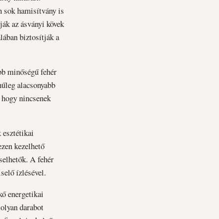
n sok hamisítvány is
ják az ásványi kövek
alában biztosítják a
obb minőségű fehér
ínűleg alacsonyabb
, hogy nincsenek
 esztétikai
ezen kezelhető
selhetők. A fehér
selő ízlésével.
kő energetikai
olyan darabot