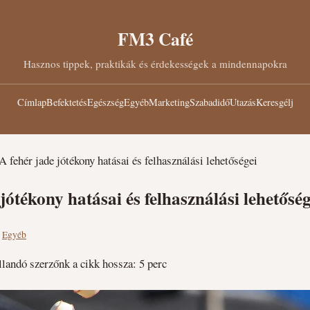
FM3 Café
Hasznos tippek, praktikák és érdekességek a mindennapokra
Címlap
Befektetés
Egészség
Egyéb
Marketing
Szabadidő
Utazás
Keresgélj
A fehér jade jótékony hatásai és felhasználási lehetőségei
jótékony hatásai és felhasználási lehetőség
·
Egyéb
állandó szerzőnk
a cikk hossza: 5 perc