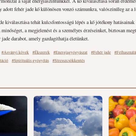
rmonizál a saját energiaszintünkkel. A kő kiválasztása során érdemes
gy adott fehér jade kő különösen vonzó számunkra, valószínűleg az a l
de kiválasztása tehát kulcsfontosságú lépés a kő jótékony hatásainak
 minőséget, a megjelenést és a személyes érzéseinket, biztosan meg
 jade darabot, amely gazdagíthatja életünket.
#Ásványi kövek
#Ékszerek
#Energiagyógyászat
#Fehér jade
#Felhasználá
táció
#Spirituális gyógyítás
#Stresszcsökkentés