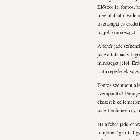
Először is, fontos, 
megtalálható. Érdeme
tisztaságát és eredet
legjobb minőséget.
A fehér jade színéne
jade általában világ
minőséget jelöl. Ér
rajta repedések vagy
Fontos szempont a kő
szempontból lényege
ékszerek kellemetle
jade-t érdemes olyan
Ha a fehér jade-ot we
tulajdonságait is f