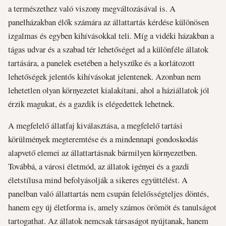
a természethez való viszony megváltozásával is. A
panelházakban élők számára az állattartás kérdése különösen
izgalmas és egyben kihívásokkal teli. Míg a vidéki házakban a
tágas udvar és a szabad tér lehetőséget ad a különféle állatok
tartására, a panelek esetében a helyszűke és a korlátozott
lehetőségek jelentős kihívásokat jelentenek. Azonban nem
lehetetlen olyan környezetet kialakítani, ahol a háziállatok jól
érzik magukat, és a gazdik is elégedettek lehetnek.
A megfelelő állatfaj kiválasztása, a megfelelő tartási
körülmények megteremtése és a mindennapi gondoskodás
alapvető elemei az állattartásnak bármilyen környezetben.
Továbbá, a városi életmód, az állatok igényei és a gazdi
életstílusa mind befolyásolják a sikeres együttélést. A
panelban való állattartás nem csupán felelősségteljes döntés,
hanem egy új életforma is, amely számos örömöt és tanulságot
tartogathat. Az állatok nemcsak társaságot nyújtanak, hanem