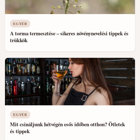
EGYÉB
A torma termesztése – sikeres növénynevelési tippek és
trükkök
EGYÉB
Mit csináljunk hétvégén esős időben otthon? Ötletek
és tippek