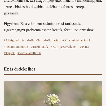
állatok nemcsak társaságot nyújtanak, hanem a mindennapjaink
színesebbé és boldogabbá tételében is fontos szerepet
játszanak.
Figyelem: Ez a cikk nem számít orvosi tanácsnak.
Egészségügyi probléma esetén kérjük, forduljon orvoshoz.
#Állatgondozás
#Állatjólét
#Állattartás
#Állattartási tanácsok
#Felelős állattartás
#Háziállatok
#Környezetvédelem
#Panel
#Tippek
#Városi állattartás
Ez is érdekelhet