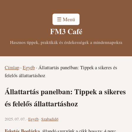
☰ Menü
FM3 Café
Hasznos tippek, praktikák és érdekességek a mindennapokra
Címlap
·
Egyéb
·
Állattartás panelban: Tippek a sikeres és
felelős állattartáshoz
Állattartás panelban: Tippek a sikeres
és felelős állattartáshoz
2025. 07. 07. ·
Egyéb
·
Szabadidő
Feketés Boglárka
, állandó szerzőnk
a cikk hossza: 4 perc