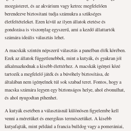
mozgásteret, és az akvárium vagy ketrec megfelelően
berendezve biztosítani tudja számukra a szükséges
életfeltételeket. Ezen kívül az ilyen állatok etetése és
gondozása is viszonylag egyszerű, ami a kezdő állattartók
számára ideális választás lehet.
A macskák szintén népszerű választás a panelban élők körében.
Ezek az állatok függetlenebbek, mint a kutyák, és gyakran jól
alkalmazkodnak a kisebb élettérhez. A macskák igényei közé
tartozik a megfelelő játék és a búvóhely biztosítása, de
általában nem igényelnek túl sok szabad teret. Fontos, hogy a
macska számára legyen egy biztonságos helye, ahol elvonulhat,
és ahol nyugodtan pihenhet.
A kutyák esetében a választásnál különösen figyelembe kell
venni a méretüket és energikus természetüket. A kisebb
kutyafajták, mint például a francia bulldog vagy a pomerániai,