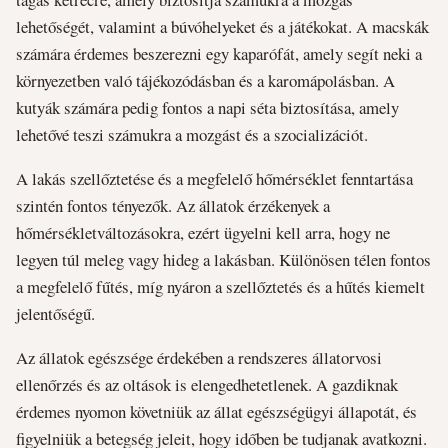
lehetőségét, valamint a búvóhelyeket és a játékokat. A macskák
számára érdemes beszerezni egy kaparófát, amely segít neki a
környezetben való tájékozódásban és a karomápolásban. A
kutyák számára pedig fontos a napi séta biztosítása, amely
lehetővé teszi számukra a mozgást és a szocializációt.
A lakás szellőztetése és a megfelelő hőmérséklet fenntartása
szintén fontos tényezők. Az állatok érzékenyek a
hőmérsékletváltozásokra, ezért ügyelni kell arra, hogy ne
legyen túl meleg vagy hideg a lakásban. Különösen télen fontos
a megfelelő fűtés, míg nyáron a szellőztetés és a hűtés kiemelt
jelentőségű.
Az állatok egészsége érdekében a rendszeres állatorvosi
ellenőrzés és az oltások is elengedhetetlenek. A gazdiknak
érdemes nyomon követniük az állat egészségügyi állapotát, és
figyelniük a betegség jeleit, hogy időben be tudjanak avatkozni.