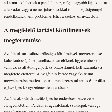
alkalmasak lehetnek a panelélethez, míg a nagyobb fajták, mint
a labrador vagy a német juhász, sokkal több mozgásigénnyel
rendelkeznek, ami problémás lehet a szűkös környezetben.
A megfelelő tartási körülmények
megteremtése
Az állatok tartásához szükséges körülmények megteremtése
kulcsfontosságú. A panelházakban élőknek figyelembe kell
venniük az állatok igényeit, és biztosítaniuk kell számukra a
megfelelő életteret. A megfelelő ketrec vagy akvárium
megválasztása mellett fontos a rendszeres takarítás és az állat
egészséges környezetének fenntartása is.
Az állatok számára szükséges berendezések beszerzése
elengedhetetlen. Például a rágcsálóknak szükségük van egy
tágas ketrecre, amely biztosítja számukra a mozgás