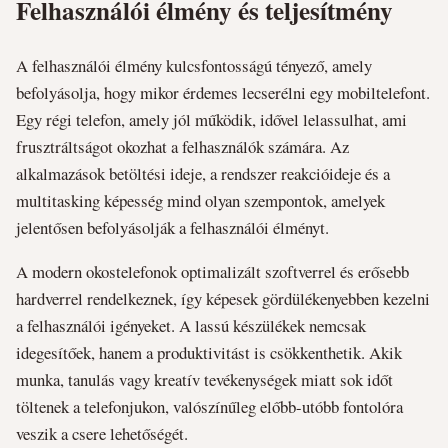
Felhasználói élmény és teljesítmény
A felhasználói élmény kulcsfontosságú tényező, amely
befolyásolja, hogy mikor érdemes lecserélni egy mobiltelefont.
Egy régi telefon, amely jól működik, idővel lelassulhat, ami
frusztráltságot okozhat a felhasználók számára. Az
alkalmazások betöltési ideje, a rendszer reakcióideje és a
multitasking képesség mind olyan szempontok, amelyek
jelentősen befolyásolják a felhasználói élményt.
A modern okostelefonok optimalizált szoftverrel és erősebb
hardverrel rendelkeznek, így képesek gördülékenyebben kezelni
a felhasználói igényeket. A lassú készülékek nemcsak
idegesítőek, hanem a produktivitást is csökkenthetik. Akik
munka, tanulás vagy kreatív tevékenységek miatt sok időt
töltenek a telefonjukon, valószínűleg előbb-utóbb fontolóra
veszik a csere lehetőségét.