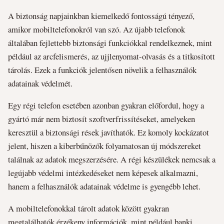
A biztonság napjainkban kiemelkedő fontosságú tényező,
amikor mobiltelefonokról van szó. Az újabb telefonok
általában fejlettebb biztonsági funkciókkal rendelkeznek, mint
például az arcfelismerés, az ujjlenyomat-olvasás és a titkosított
tárolás. Ezek a funkciók jelentősen növelik a felhasználók
adatainak védelmét.
Egy régi telefon esetében azonban gyakran előfordul, hogy a
gyártó már nem biztosít szoftverfrissítéseket, amelyeken
keresztül a biztonsági rések javíthatók. Ez komoly kockázatot
jelent, hiszen a kiberbűnözők folyamatosan új módszereket
találnak az adatok megszerzésére. A régi készülékek nemcsak a
legújabb védelmi intézkedéseket nem képesek alkalmazni,
hanem a felhasználók adatainak védelme is gyengébb lehet.
A mobiltelefonokkal tárolt adatok között gyakran
megtalálhatók érzékeny információk, mint például banki