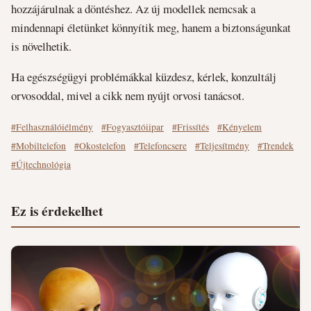
hozzájárulnak a döntéshez. Az új modellek nemcsak a
mindennapi életünket könnyítik meg, hanem a biztonságunkat
is növelhetik.
Ha egészségügyi problémákkal küzdesz, kérlek, konzultálj
orvosoddal, mivel a cikk nem nyújt orvosi tanácsot.
#Felhasználóiélmény
#Fogyasztóiipar
#Frissítés
#Kényelem
#Mobiltelefon
#Okostelefon
#Telefoncsere
#Teljesítmény
#Trendek
#Újtechnológia
Ez is érdekelhet