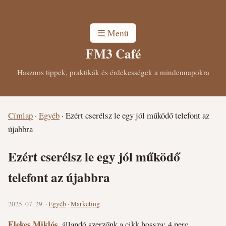
☰ Menü
FM3 Café
Hasznos tippek, praktikák és érdekességek a mindennapokra
Címlap
·
Egyéb
·
Ezért cserélsz le egy jól működő telefont az
újabbra
Ezért cserélsz le egy jól működő
telefont az újabbra
2025. 07. 29. ·
Egyéb
·
Marketing
Elekes Miklós
, állandó szerzőnk
a cikk hossza: 4 perc