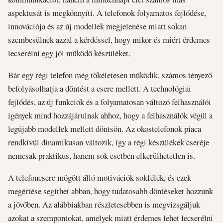
aspektusát is megkönnyíti. A telefonok folyamatos fejlődése,
innovációja és az új modellek megjelenése miatt sokan
szembesülnek azzal a kérdéssel, hogy mikor és miért érdemes
lecserélni egy jól működő készüléket.
Bár egy régi telefon még tökéletesen működik, számos tényező
befolyásolhatja a döntést a csere mellett. A technológiai
fejlődés, az új funkciók és a folyamatosan változó felhasználói
igények mind hozzájárulnak ahhoz, hogy a felhasználók végül a
legújabb modellek mellett döntsön. Az okostelefonok piaca
rendkívül dinamikusan változik, így a régi készülékek cseréje
nemcsak praktikus, hanem sok esetben elkerülhetetlen is.
A telefoncsere mögött álló motivációk sokfélék, és ezek
megértése segíthet abban, hogy tudatosabb döntéseket hozzunk
a jövőben. Az alábbiakban részletesebben is megvizsgáljuk
azokat a szempontokat, amelyek miatt érdemes lehet lecserélni