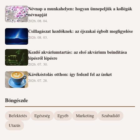
Névnap a munkahelyen: hogyan ünnepeljük a kollégák
névnapját
2026. 08. 04.
Csillagászat kezdőknek: az éjszakai égbolt megfigyelése
2026. 08. 03.
Kezdő akváriumtartás: az első akvárium beindítása
lépésről lépésre
2026. 07. 30.
Kávékóstolás otthon: így fedezd fel az ízeket
2026. 07. 28.
Böngészde
Befektetés
Egészség
Egyéb
Marketing
Szabadidő
Utazás