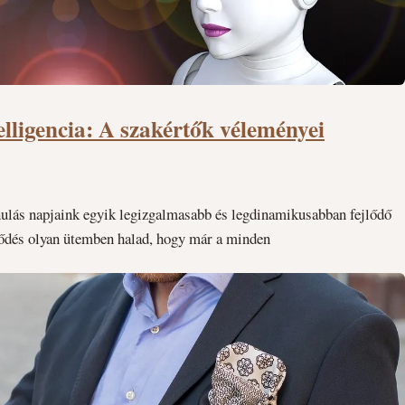
lligencia: A szakértők véleményei
anulás napjaink egyik legizgalmasabb és legdinamikusabban fejlődő
jlődés olyan ütemben halad, hogy már a minden