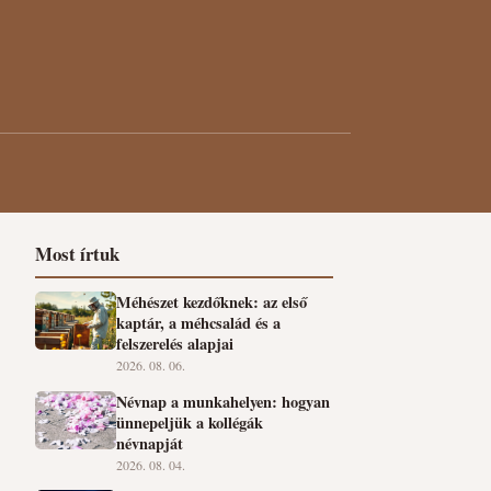
Most írtuk
Méhészet kezdőknek: az első
kaptár, a méhcsalád és a
felszerelés alapjai
2026. 08. 06.
Névnap a munkahelyen: hogyan
ünnepeljük a kollégák
névnapját
2026. 08. 04.