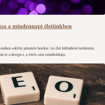
atása a mindennapi életünkben
lemben sokféle jelentést hordoz. Az élet különböző területein,
iát és a design-t, a vörös szín szimbolikája