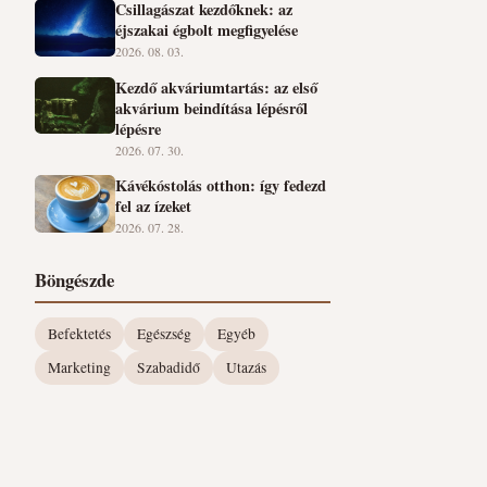
Csillagászat kezdőknek: az
éjszakai égbolt megfigyelése
2026. 08. 03.
Kezdő akváriumtartás: az első
akvárium beindítása lépésről
lépésre
2026. 07. 30.
Kávékóstolás otthon: így fedezd
fel az ízeket
2026. 07. 28.
Böngészde
Befektetés
Egészség
Egyéb
Marketing
Szabadidő
Utazás