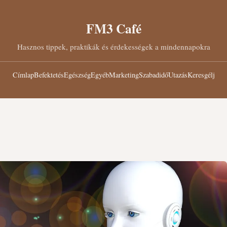
FM3 Café
Hasznos tippek, praktikák és érdekességek a mindennapokra
Címlap
Befektetés
Egészség
Egyéb
Marketing
Szabadidő
Utazás
Keresgélj