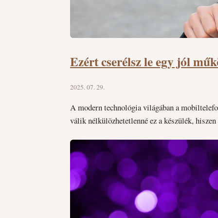
Ezért cserélsz le egy jól mű
2025. 07. 29.
A modern technológia világában a mobiltelef
válik nélkülözhetetlenné ez a készülék, hisz