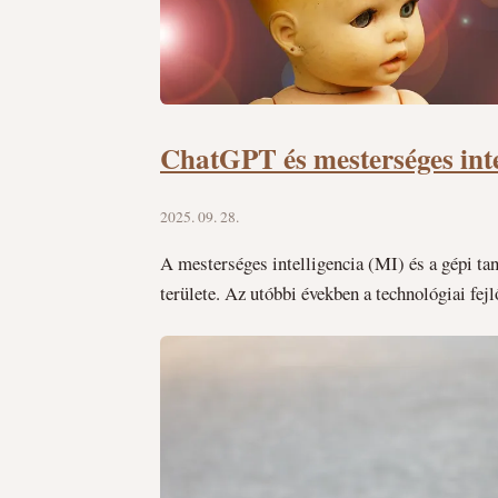
ChatGPT és mesterséges inte
2025. 09. 28.
A mesterséges intelligencia (MI) és a gépi t
területe. Az utóbbi években a technológiai fe