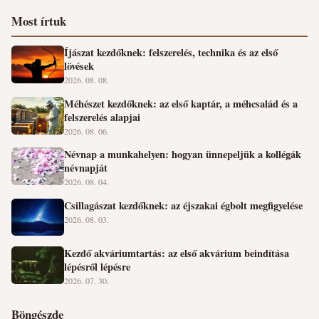
Most írtuk
Íjászat kezdőknek: felszerelés, technika és az első
lövések
2026. 08. 08.
Méhészet kezdőknek: az első kaptár, a méhcsalád és a
felszerelés alapjai
2026. 08. 06.
Névnap a munkahelyen: hogyan ünnepeljük a kollégák
névnapját
2026. 08. 04.
Csillagászat kezdőknek: az éjszakai égbolt megfigyelése
2026. 08. 03.
Kezdő akváriumtartás: az első akvárium beindítása
lépésről lépésre
2026. 07. 30.
Böngészde