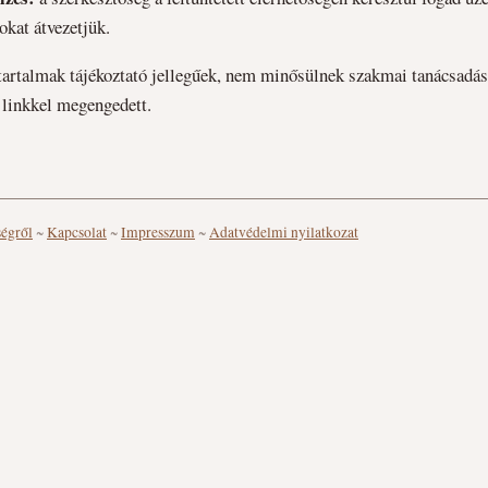
okat átvezetjük.
tartalmak tájékoztató jellegűek, nem minősülnek szakmai tanácsadás
 linkkel megengedett.
ségről
~
Kapcsolat
~
Impresszum
~
Adatvédelmi nyilatkozat