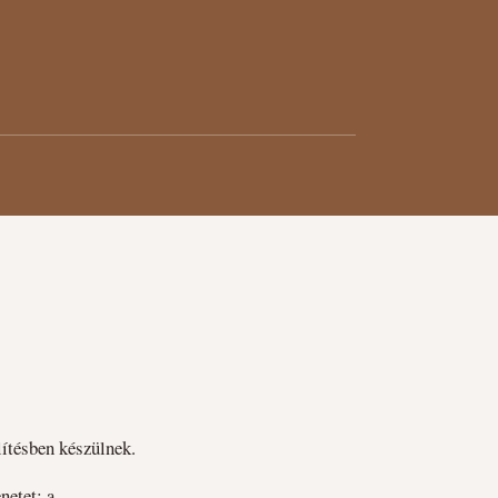
lítésben készülnek.
netet; a