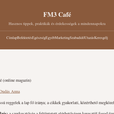
FM3 Café
Hasznos tippek, praktikák és érdekességek a mindennapokra
Címlap
Befektetés
Egészség
Egyéb
Marketing
Szabadidő
Utazás
Keresgélj
 (online magazin)
Dudás Anna
ssú reggelek a lap fő iránya; a cikkek gyakorlati, közérthető megköze
lzés:
a szerkesztőség a feltüntetett elérhetőségen keresztül fogad üze