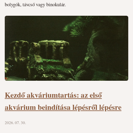
bolygók, távcső vagy binokulár.
Kezdő akváriumtartás: az első
akvárium beindítása lépésről lépésre
2026. 07. 30.