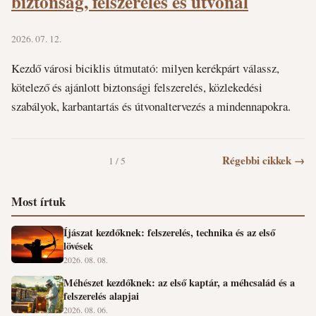
biztonság, felszerelés és útvonal
2026. 07. 12.
Kezdő városi biciklis útmutató: milyen kerékpárt válassz,
kötelező és ajánlott biztonsági felszerelés, közlekedési
szabályok, karbantartás és útvonaltervezés a mindennapokra.
Régebbi cikkek →
1 / 5
Most írtuk
Íjászat kezdőknek: felszerelés, technika és az első
lövések
2026. 08. 08.
Méhészet kezdőknek: az első kaptár, a méhcsalád és a
felszerelés alapjai
2026. 08. 06.