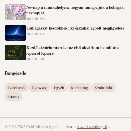
Névnap a munkahelyen: hogyan ünnepeljük a kollégák
névnapját
2026. 08. 04.
Csillagászat kezdőknek: az éjszakai égbolt megfigyelése
2026. 08. 03.
Kezdő akváriumtartás: az első akvárium beindítása
lépésről lépésre
2026. 07. 30.
Böngészde
Befektetés
Egészség
Egyéb
Marketing
Szabadidő
Utazás
© 2026 FM3 Café. Minden jog fenntartva.
~
A szerkesztőségről
~