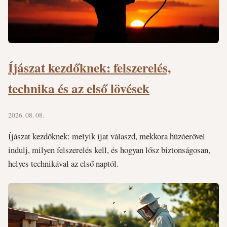
Íjászat kezdőknek: felszerelés,
technika és az első lövések
2026. 08. 08.
Íjászat kezdőknek: melyik íjat válaszd, mekkora húzóerővel
indulj, milyen felszerelés kell, és hogyan lősz biztonságosan,
helyes technikával az első naptól.