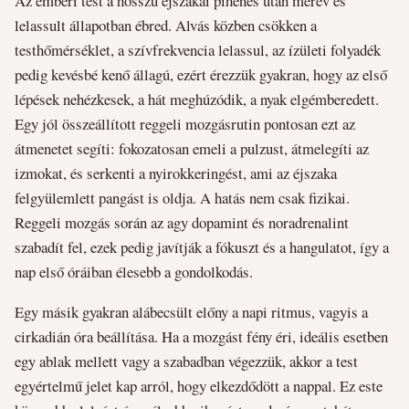
Az emberi test a hosszú éjszakai pihenés után merev és
lelassult állapotban ébred. Alvás közben csökken a
testhőmérséklet, a szívfrekvencia lelassul, az ízületi folyadék
pedig kevésbé kenő állagú, ezért érezzük gyakran, hogy az első
lépések nehézkesek, a hát meghúzódik, a nyak elgémberedett.
Egy jól összeállított reggeli mozgásrutin pontosan ezt az
átmenetet segíti: fokozatosan emeli a pulzust, átmelegíti az
izmokat, és serkenti a nyirokkeringést, ami az éjszaka
felgyülemlett pangást is oldja. A hatás nem csak fizikai.
Reggeli mozgás során az agy dopamint és noradrenalint
szabadít fel, ezek pedig javítják a fókuszt és a hangulatot, így a
nap első óráiban élesebb a gondolkodás.
Egy másik gyakran alábecsült előny a napi ritmus, vagyis a
cirkadián óra beállítása. Ha a mozgást fény éri, ideális esetben
egy ablak mellett vagy a szabadban végezzük, akkor a test
egyértelmű jelet kap arról, hogy elkezdődött a nappal. Ez este