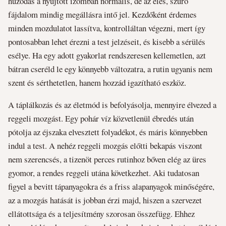
húzódás a nyújtott izomban normális, de az éles, szúró
fájdalom mindig megállásra intő jel. Kezdőként érdemes
minden mozdulatot lassítva, kontrolláltan végezni, mert így
pontosabban lehet érezni a test jelzéseit, és kisebb a sérülés
esélye. Ha egy adott gyakorlat rendszeresen kellemetlen, azt
bátran cseréld le egy könnyebb változatra, a rutin ugyanis nem
szent és sérthetetlen, hanem hozzád igazítható eszköz.
A táplálkozás és az életmód is befolyásolja, mennyire élvezed a
reggeli mozgást. Egy pohár víz közvetlenül ébredés után
pótolja az éjszaka elvesztett folyadékot, és máris könnyebben
indul a test. A nehéz reggeli mozgás előtti bekapás viszont
nem szerencsés, a tizenöt perces rutinhoz bőven elég az üres
gyomor, a rendes reggeli utána következhet. Aki tudatosan
figyel a bevitt tápanyagokra és a friss alapanyagok minőségére,
az a mozgás hatását is jobban érzi majd, hiszen a szervezet
ellátottsága és a teljesítmény szorosan összefügg. Ehhez