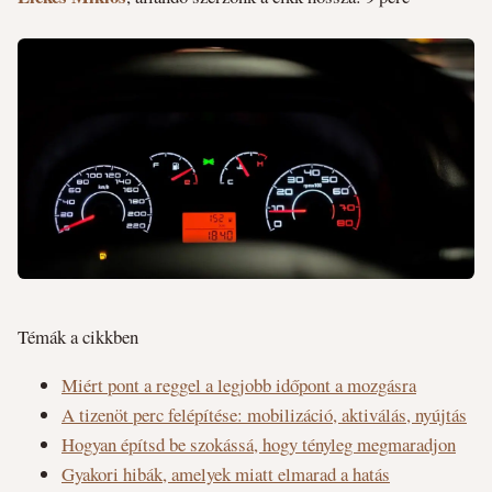
Témák a cikkben
Miért pont a reggel a legjobb időpont a mozgásra
A tizenöt perc felépítése: mobilizáció, aktiválás, nyújtás
Hogyan építsd be szokássá, hogy tényleg megmaradjon
Gyakori hibák, amelyek miatt elmarad a hatás