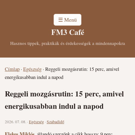
☰ Menü
FM3 Café
Hasznos tippek, praktikák és érdekességek a mindennapokra
Címlap
·
Egészség
·
Reggeli mozgásrutin: 15 perc, amivel
energikusabban indul a napod
Reggeli mozgásrutin: 15 perc, amivel
energikusabban indul a napod
2026. 07. 08. ·
Egészség
·
Szabadidő
Elekes Miklós
, állandó szerzőnk
a cikk hossza: 9 perc