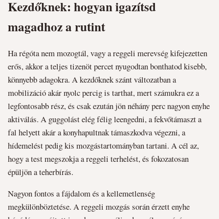
Kezdőknek: hogyan igazítsd
magadhoz a rutint
Ha régóta nem mozogtál, vagy a reggeli merevség kifejezetten
erős, akkor a teljes tizenöt percet nyugodtan bonthatod kisebb,
könnyebb adagokra. A kezdőknek szánt változatban a
mobilizáció akár nyolc percig is tarthat, mert számukra ez a
legfontosabb rész, és csak ezután jön néhány perc nagyon enyhe
aktiválás. A guggolást elég félig leengedni, a fekvőtámaszt a
fal helyett akár a konyhapultnak támaszkodva végezni, a
hídemelést pedig kis mozgástartományban tartani. A cél az,
hogy a test megszokja a reggeli terhelést, és fokozatosan
épüljön a teherbírás.
Nagyon fontos a fájdalom és a kellemetlenség
megkülönböztetése. A reggeli mozgás során érzett enyhe