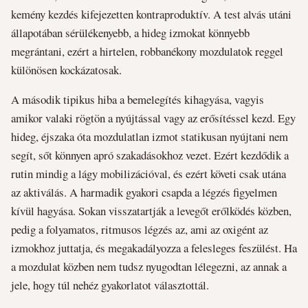
kemény kezdés kifejezetten kontraproduktív. A test alvás utáni
állapotában sérülékenyebb, a hideg izmokat könnyebb
megrántani, ezért a hirtelen, robbanékony mozdulatok reggel
különösen kockázatosak.
A második tipikus hiba a bemelegítés kihagyása, vagyis
amikor valaki rögtön a nyújtással vagy az erősítéssel kezd. Egy
hideg, éjszaka óta mozdulatlan izmot statikusan nyújtani nem
segít, sőt könnyen apró szakadásokhoz vezet. Ezért kezdődik a
rutin mindig a lágy mobilizációval, és ezért követi csak utána
az aktiválás. A harmadik gyakori csapda a légzés figyelmen
kívül hagyása. Sokan visszatartják a levegőt erőlködés közben,
pedig a folyamatos, ritmusos légzés az, ami az oxigént az
izmokhoz juttatja, és megakadályozza a felesleges feszülést. Ha
a mozdulat közben nem tudsz nyugodtan lélegezni, az annak a
jele, hogy túl nehéz gyakorlatot választottál.