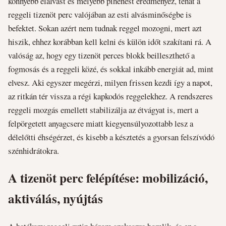
könnyebb elalvást és mélyebb pihenést eredményez, tehát a
reggeli tizenöt perc valójában az esti alvásminőségbe is
befektet. Sokan azért nem tudnak reggel mozogni, mert azt
hiszik, ehhez korábban kell kelni és külön időt szakítani rá. A
valóság az, hogy egy tizenöt perces blokk beilleszthető a
fogmosás és a reggeli közé, és sokkal inkább energiát ad, mint
elvesz. Aki egyszer megérzi, milyen frissen kezdi így a napot,
az ritkán tér vissza a régi kapkodós reggelekhez. A rendszeres
reggeli mozgás emellett stabilizálja az étvágyat is, mert a
felpörgetett anyagcsere miatt kiegyensúlyozottabb lesz a
délelőtti éhségérzet, és kisebb a késztetés a gyorsan felszívódó
szénhidrátokra.
A tizenöt perc felépítése: mobilizáció,
aktiválás, nyújtás