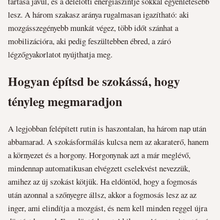
tartása javul, és a délelőtti energiaszintje sokkal egyenletesebb
lesz. A három szakasz aránya rugalmasan igazítható: aki
mozgásszegényebb munkát végez, több időt szánhat a
mobilizációra, aki pedig feszültebben ébred, a záró
légzőgyakorlatot nyújthatja meg.
Hogyan építsd be szokássá, hogy
tényleg megmaradjon
A legjobban felépített rutin is haszontalan, ha három nap után
abbamarad. A szokásformálás kulcsa nem az akaraterő, hanem
a környezet és a horgony. Horgonynak azt a már meglévő,
mindennap automatikusan elvégzett cselekvést nevezzük,
amihez az új szokást kötjük. Ha eldöntöd, hogy a fogmosás
után azonnal a szőnyegre állsz, akkor a fogmosás lesz az az
inger, ami elindítja a mozgást, és nem kell minden reggel újra