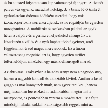
és ha a tested folyamatosan kap valamennyi új ingert. A tizenöt
perces váz ugyanaz maradhat hetekig, de a benne lévő konkrét
gyakorlatokat érdemes időnként cserélni, hogy más
izomcsoportok is sorra kerüljenek, és ne rögzüljön be egyetlen
mozgásminta. A mobilizációs szakaszban például az egyik
héten a csípőre és a gerincre helyezheted a hangsúlyt, a
következőn a vállöv és a nyak kaphat több figyelmet, attól
függően, hol érzed magad merevebbnek. Ez a finom
változatosság megelőzi azt is, hogy egyetlen terület
túlterhelődjön, miközben egy másik elhanyagolt marad.
Az aktiválási szakaszban a haladás iránya nem a nagyobb súly,
hanem a nagyobb kontroll és a tisztább kivitel. Amikor a lassú
guggolás már könnyűnek tűnik, nem gyorsítani kell, hanem
még lassabban leereszkedni, tudatosabban megtartani a
mélypontot, és pontosabban vezetni a mozdulatot. Ez a fajta
minőségi haladás sokkal biztonságosabb reggel, mint az