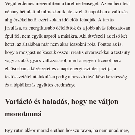
Végül érdemes megemlíteni a türelmetlenséget. Az emberi test
néhány hét alatt alkalmazkodik, de az első napokban a változás
alig érzékelhető, ezért sokan idő előtt feladják. A tartás
javulása, az energikusabb délelőttök és a jobb alvás fokozatosan
épül fel, nem egyik napról a másikra. Aki átvészeli az első két
hetet, az általában már nem akar leszokni róla. Fontos az is,
hogy a mozgást ne kössük össze irreális elvárásokkal a testsúly
vagy az alak gyors változásáról, mert a reggeli tizenöt perc
elsősorban a közérzetet és a napi energiaszintet javítja, a
testösszetétel átalakulása pedig a hosszú távú következetesség
és a táplálkozás együttes eredménye.
Variáció és haladás, hogy ne váljon
monotonná
Egy rutin akkor marad életben hosszú távon, ha nem unod meg,