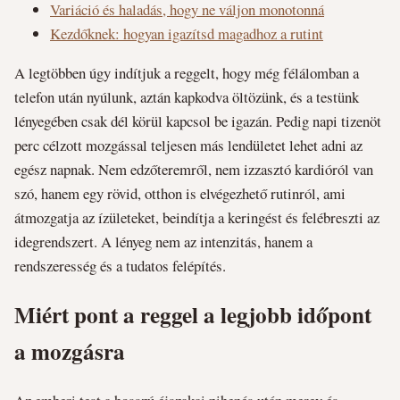
Variáció és haladás, hogy ne váljon monotonná
Kezdőknek: hogyan igazítsd magadhoz a rutint
A legtöbben úgy indítjuk a reggelt, hogy még félálomban a
telefon után nyúlunk, aztán kapkodva öltözünk, és a testünk
lényegében csak dél körül kapcsol be igazán. Pedig napi tizenöt
perc célzott mozgással teljesen más lendületet lehet adni az
egész napnak. Nem edzőteremről, nem izzasztó kardióról van
szó, hanem egy rövid, otthon is elvégezhető rutinról, ami
átmozgatja az ízületeket, beindítja a keringést és felébreszti az
idegrendszert. A lényeg nem az intenzitás, hanem a
rendszeresség és a tudatos felépítés.
Miért pont a reggel a legjobb időpont
a mozgásra