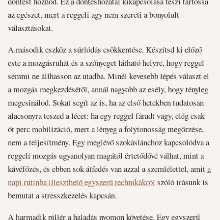
döntést hoznod. Ez a döntéshozatal kikapcsolása teszi tartóssá
az egészet, mert a reggeli agy nem szereti a bonyolult
választásokat.
A második eszköz a súrlódás csökkentése. Készítsd ki előző
este a mozgásruhát és a szőnyeget látható helyre, hogy reggel
semmi ne állhasson az utadba. Minél kevesebb lépés választ el
a mozgás megkezdésétől, annál nagyobb az esély, hogy tényleg
megcsinálod. Sokat segít az is, ha az első hetekben tudatosan
alacsonyra teszed a lécet: ha egy reggel fáradt vagy, elég csak
öt perc mobilizáció, mert a lényeg a folytonosság megőrzése,
nem a teljesítmény. Egy meglévő szokáslánchoz kapcsolódva a
reggeli mozgás ugyanolyan magától értetődővé válhat, mint a
kávéfőzés, és ebben sok átfedés van azzal a szemlélettel, amit
a
napi rutinba illeszthető egyszerű technikákról
szóló írásunk is
bemutat a stresszkezelés kapcsán.
A harmadik pillér a haladás nyomon követése. Egy egyszerű