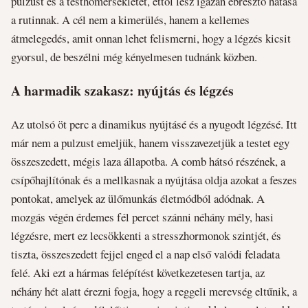
pulzust és a testhőmérsékletet, ettől lesz igazán ébresztő hatása
a rutinnak. A cél nem a kimerülés, hanem a kellemes
átmelegedés, amit onnan lehet felismerni, hogy a légzés kicsit
gyorsul, de beszélni még kényelmesen tudnánk közben.
A harmadik szakasz: nyújtás és légzés
Az utolsó öt perc a dinamikus nyújtásé és a nyugodt légzésé. Itt
már nem a pulzust emeljük, hanem visszavezetjük a testet egy
összeszedett, mégis laza állapotba. A comb hátsó részének, a
csípőhajlítónak és a mellkasnak a nyújtása oldja azokat a feszes
pontokat, amelyek az ülőmunkás életmódból adódnak. A
mozgás végén érdemes fél percet szánni néhány mély, hasi
légzésre, mert ez lecsökkenti a stresszhormonok szintjét, és
tiszta, összeszedett fejjel enged el a nap első valódi feladata
felé. Aki ezt a hármas felépítést következetesen tartja, az
néhány hét alatt érezni fogja, hogy a reggeli merevség eltűnik, a