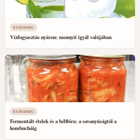
EGÉSZSÉG
Vízfogyasztás nyáron: mennyit igyál valójában
EGÉSZSÉG
Fermentált ételek és a bélflóra: a savanyúságtól a
kombucháig