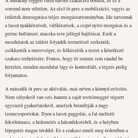
A hatékony reggeli rutin három szakaszra bomlik, és ez a
sorrend nem véletlen. Az első öt perc a mobilizáció, vagyis az
ízületek átmozgatása teljes mozgástartományban. Ide tartoznak
a lassú nyakkörzések, vállkörzések, a csípő nyitó mozgásai és a
gerinc hullámzó, macska-teve jellegű hajlításai. Ezek a
mozdulatok az ízületi folyadék termelését serkentik,
csökkentik a merevséget, és felkészítik a testet a következő
szakasz terhelésére. Fontos, hogy itt semmi sem rándul be
hirtelen, minden mozdulat lágy és kontrollált, a légzés pedig
folyamatos.
A második öt perc az aktiválás, más néven a könnyű erősítés.
Nem súlyokról van szó, hanem a saját testtömeggel végzett
egyszerű gyakorlatokról, amelyek beindítják a nagy
izomcsoportokat. Ilyen a lassú guggolás, a fal melletti
fekvőtámasz, a hídemelés a hátonfekvésből, és a helyben
lépegetés magas térddel. Ez a szakasz emeli meg érdemben a