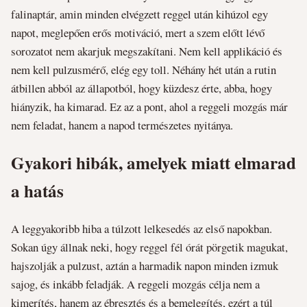
falinaptár, amin minden elvégzett reggel után kihúzol egy
napot, meglepően erős motiváció, mert a szem előtt lévő
sorozatot nem akarjuk megszakítani. Nem kell applikáció és
nem kell pulzusmérő, elég egy toll. Néhány hét után a rutin
átbillen abból az állapotból, hogy küzdesz érte, abba, hogy
hiányzik, ha kimarad. Ez az a pont, ahol a reggeli mozgás már
nem feladat, hanem a napod természetes nyitánya.
Gyakori hibák, amelyek miatt elmarad
a hatás
A leggyakoribb hiba a túlzott lelkesedés az első napokban.
Sokan úgy állnak neki, hogy reggel fél órát pörgetik magukat,
hajszolják a pulzust, aztán a harmadik napon minden izmuk
sajog, és inkább feladják. A reggeli mozgás célja nem a
kimerítés, hanem az ébresztés és a bemelegítés, ezért a túl