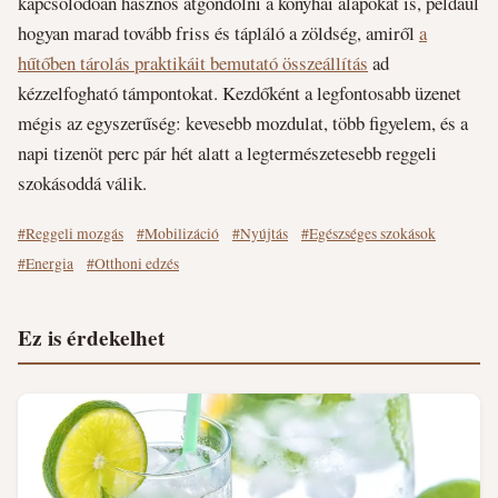
kapcsolódóan hasznos átgondolni a konyhai alapokat is, például
hogyan marad tovább friss és tápláló a zöldség, amiről
a
hűtőben tárolás praktikáit bemutató összeállítás
ad
kézzelfogható támpontokat. Kezdőként a legfontosabb üzenet
mégis az egyszerűség: kevesebb mozdulat, több figyelem, és a
napi tizenöt perc pár hét alatt a legtermészetesebb reggeli
szokásoddá válik.
#Reggeli mozgás
#Mobilizáció
#Nyújtás
#Egészséges szokások
#Energia
#Otthoni edzés
Ez is érdekelhet