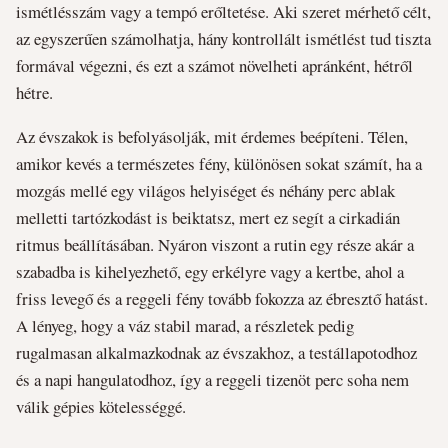
ismétlésszám vagy a tempó erőltetése. Aki szeret mérhető célt,
az egyszerűen számolhatja, hány kontrollált ismétlést tud tiszta
formával végezni, és ezt a számot növelheti apránként, hétről
hétre.
Az évszakok is befolyásolják, mit érdemes beépíteni. Télen,
amikor kevés a természetes fény, különösen sokat számít, ha a
mozgás mellé egy világos helyiséget és néhány perc ablak
melletti tartózkodást is beiktatsz, mert ez segít a cirkadián
ritmus beállításában. Nyáron viszont a rutin egy része akár a
szabadba is kihelyezhető, egy erkélyre vagy a kertbe, ahol a
friss levegő és a reggeli fény tovább fokozza az ébresztő hatást.
A lényeg, hogy a váz stabil marad, a részletek pedig
rugalmasan alkalmazkodnak az évszakhoz, a testállapotodhoz
és a napi hangulatodhoz, így a reggeli tizenöt perc soha nem
válik gépies kötelességgé.