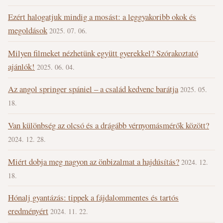
Ezért halogatjuk mindig a mosást: a leggyakoribb okok és
megoldások
2025. 07. 06.
Milyen filmeket nézhetünk együtt gyerekkel? Szórakoztató
ajánlók!
2025. 06. 04.
Az angol springer spániel – a család kedvenc barátja
2025. 05.
18.
Van különbség az olcsó és a drágább vérnyomásmérők között?
2024. 12. 28.
Miért dobja meg nagyon az önbizalmat a hajdúsítás?
2024. 12.
18.
Hónalj gyantázás: tippek a fájdalommentes és tartós
eredményért
2024. 11. 22.