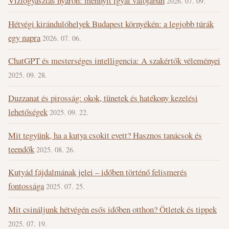
Vízfogyasztás nyáron: mennyit igyál valójában
2026. 07. 09.
Hétvégi kirándulóhelyek Budapest környékén: a legjobb túrák
egy napra
2026. 07. 06.
ChatGPT és mesterséges intelligencia: A szakértők véleményei
2025. 09. 28.
Duzzanat és pirosság: okok, tünetek és hatékony kezelési
lehetőségek
2025. 09. 22.
Mit tegyünk, ha a kutya csokit evett? Hasznos tanácsok és
teendők
2025. 08. 26.
Kutyád fájdalmának jelei – időben történő felismerés
fontossága
2025. 07. 25.
Mit csináljunk hétvégén esős időben otthon? Ötletek és tippek
2025. 07. 19.