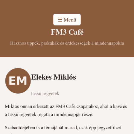
☰ Menü
FM3 Café
Hasznos tippek, praktikák és érdekességek a mindennapokra
Elekes Miklós
lassú reggelek
Miklós onnan érkezett az FM3 Café csapatához, ahol a kávé és
a lassú reggelek régóta a mindennapjai része.
Szabadidejében is a témájánál marad, csak épp jegyzetfüzet