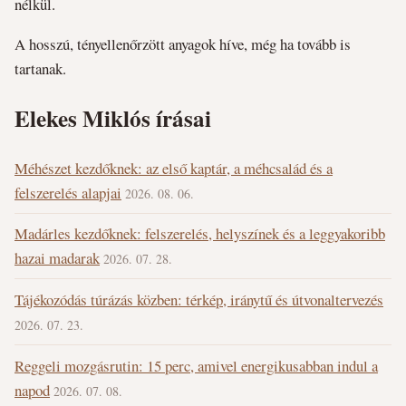
nélkül.
A hosszú, tényellenőrzött anyagok híve, még ha tovább is
tartanak.
Elekes Miklós írásai
Méhészet kezdőknek: az első kaptár, a méhcsalád és a
felszerelés alapjai
2026. 08. 06.
Madárles kezdőknek: felszerelés, helyszínek és a leggyakoribb
hazai madarak
2026. 07. 28.
Tájékozódás túrázás közben: térkép, iránytű és útvonaltervezés
2026. 07. 23.
Reggeli mozgásrutin: 15 perc, amivel energikusabban indul a
napod
2026. 07. 08.