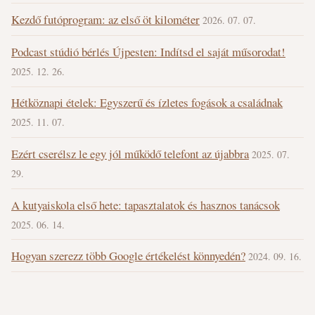
Kezdő futóprogram: az első öt kilométer
2026. 07. 07.
Podcast stúdió bérlés Újpesten: Indítsd el saját műsorodat!
2025. 12. 26.
Hétköznapi ételek: Egyszerű és ízletes fogások a családnak
2025. 11. 07.
Ezért cserélsz le egy jól működő telefont az újabbra
2025. 07.
29.
A kutyaiskola első hete: tapasztalatok és hasznos tanácsok
2025. 06. 14.
Hogyan szerezz több Google értékelést könnyedén?
2024. 09. 16.