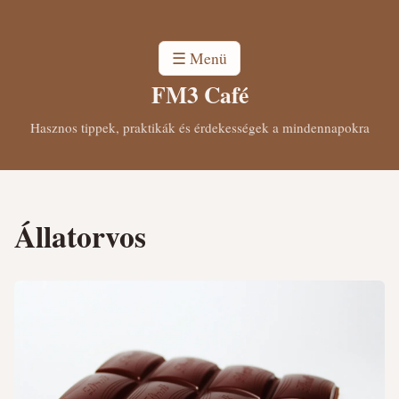
☰ Menü
FM3 Café
Hasznos tippek, praktikák és érdekességek a mindennapokra
Állatorvos