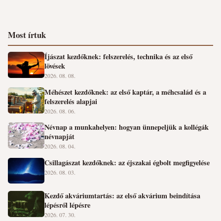
Most írtuk
Íjászat kezdőknek: felszerelés, technika és az első
lövések
2026. 08. 08.
Méhészet kezdőknek: az első kaptár, a méhcsalád és a
felszerelés alapjai
2026. 08. 06.
Névnap a munkahelyen: hogyan ünnepeljük a kollégák
névnapját
2026. 08. 04.
Csillagászat kezdőknek: az éjszakai égbolt megfigyelése
2026. 08. 03.
Kezdő akváriumtartás: az első akvárium beindítása
lépésről lépésre
2026. 07. 30.