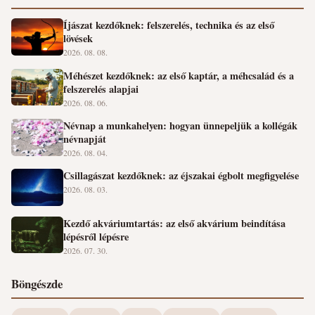
Íjászat kezdőknek: felszerelés, technika és az első
lövések
2026. 08. 08.
Méhészet kezdőknek: az első kaptár, a méhcsalád és a
felszerelés alapjai
2026. 08. 06.
Névnap a munkahelyen: hogyan ünnepeljük a kollégák
névnapját
2026. 08. 04.
Csillagászat kezdőknek: az éjszakai égbolt megfigyelése
2026. 08. 03.
Kezdő akváriumtartás: az első akvárium beindítása
lépésről lépésre
2026. 07. 30.
Böngészde