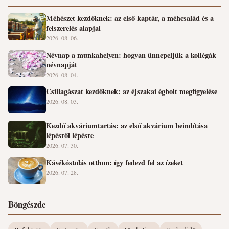
Méhészet kezdőknek: az első kaptár, a méhcsalád és a
felszerelés alapjai
2026. 08. 06.
Névnap a munkahelyen: hogyan ünnepeljük a kollégák
névnapját
2026. 08. 04.
Csillagászat kezdőknek: az éjszakai égbolt megfigyelése
2026. 08. 03.
Kezdő akváriumtartás: az első akvárium beindítása
lépésről lépésre
2026. 07. 30.
Kávékóstolás otthon: így fedezd fel az ízeket
2026. 07. 28.
Böngészde