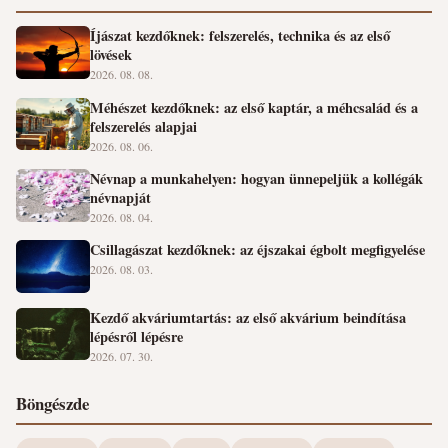
Íjászat kezdőknek: felszerelés, technika és az első
lövések
2026. 08. 08.
Méhészet kezdőknek: az első kaptár, a méhcsalád és a
felszerelés alapjai
2026. 08. 06.
Névnap a munkahelyen: hogyan ünnepeljük a kollégák
névnapját
2026. 08. 04.
Csillagászat kezdőknek: az éjszakai égbolt megfigyelése
2026. 08. 03.
Kezdő akváriumtartás: az első akvárium beindítása
lépésről lépésre
2026. 07. 30.
Böngészde