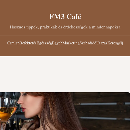
FM3 Café
Hasznos tippek, praktikák és érdekességek a mindennapokra
Címlap
Befektetés
Egészség
Egyéb
Marketing
Szabadidő
Utazás
Keresgélj