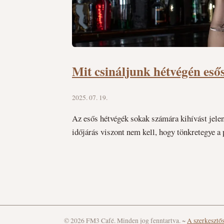
Mit csináljunk hétvégén esős
2025. 07. 19.
Az esős hétvégék sokak számára kihívást jelent
időjárás viszont nem kell, hogy tönkretegye a 
© 2026 FM3 Café. Minden jog fenntartva.
~
A szerkesztő