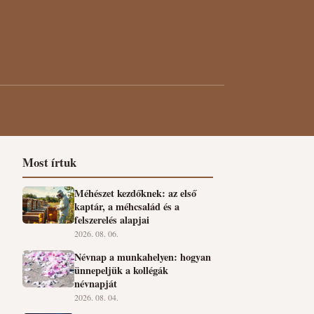
Most írtuk
Méhészet kezdőknek: az első
kaptár, a méhcsalád és a
felszerelés alapjai
2026. 08. 06.
Névnap a munkahelyen: hogyan
ünnepeljük a kollégák
névnapját
2026. 08. 04.