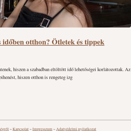
 időben otthon? Ötletek és tippek
enek, hiszen a szabadban eltöltött idő lehetőségei korlátozottak. Az
pihenést, hiszen otthon is rengeteg izg
ségről
~
Kapcsolat
~
Impresszum
~
Adatvédelmi nyilatkozat