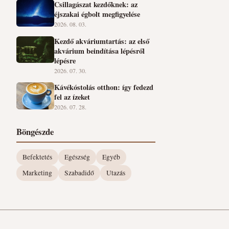
Csillagászat kezdőknek: az
éjszakai égbolt megfigyelése
2026. 08. 03.
Kezdő akváriumtartás: az első
akvárium beindítása lépésről
lépésre
2026. 07. 30.
Kávékóstolás otthon: így fedezd
fel az ízeket
2026. 07. 28.
Böngészde
Befektetés
Egészség
Egyéb
Marketing
Szabadidő
Utazás