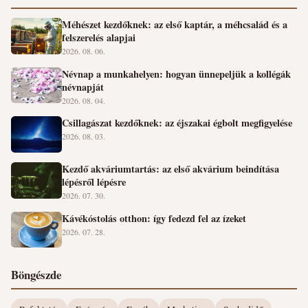
Méhészet kezdőknek: az első kaptár, a méhcsalád és a
felszerelés alapjai
2026. 08. 06.
Névnap a munkahelyen: hogyan ünnepeljük a kollégák
névnapját
2026. 08. 04.
Csillagászat kezdőknek: az éjszakai égbolt megfigyelése
2026. 08. 03.
Kezdő akváriumtartás: az első akvárium beindítása
lépésről lépésre
2026. 07. 30.
Kávékóstolás otthon: így fedezd fel az ízeket
2026. 07. 28.
Böngészde