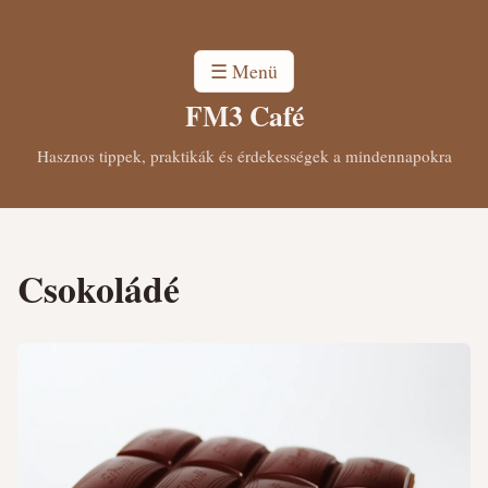
☰ Menü
FM3 Café
Hasznos tippek, praktikák és érdekességek a mindennapokra
Csokoládé