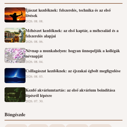
Íjászat kezdőknek: felszerelés, technika és az első
lövések
2026. 08. 08.
Méhészet kezdőknek: az első kaptár, a méhcsalád és a
felszerelés alapjai
2026. 08. 06.
Névnap a munkahelyen: hogyan ünnepeljük a kollégák
névnapját
2026. 08. 04.
Csillagászat kezdőknek: az éjszakai égbolt megfigyelése
2026. 08. 03.
Kezdő akváriumtartás: az első akvárium beindítása
lépésről lépésre
2026. 07. 30.
Böngészde