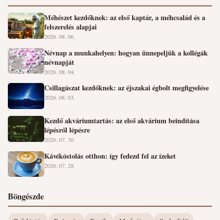
Méhészet kezdőknek: az első kaptár, a méhcsalád és a
felszerelés alapjai
2026. 08. 06.
Névnap a munkahelyen: hogyan ünnepeljük a kollégák
névnapját
2026. 08. 04.
Csillagászat kezdőknek: az éjszakai égbolt megfigyelése
2026. 08. 03.
Kezdő akváriumtartás: az első akvárium beindítása
lépésről lépésre
2026. 07. 30.
Kávékóstolás otthon: így fedezd fel az ízeket
2026. 07. 28.
Böngészde