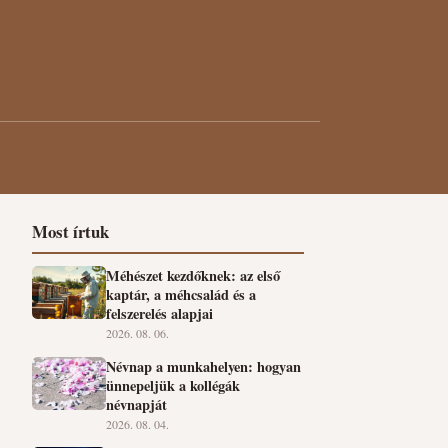
Most írtuk
Méhészet kezdőknek: az első
kaptár, a méhcsalád és a
felszerelés alapjai
2026. 08. 06.
Névnap a munkahelyen: hogyan
ünnepeljük a kollégák
névnapját
2026. 08. 04.