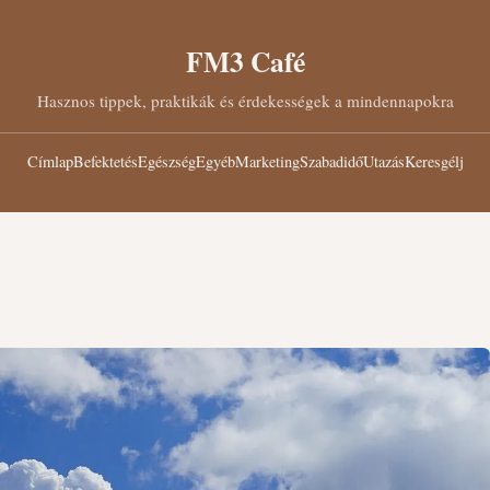
FM3 Café
Hasznos tippek, praktikák és érdekességek a mindennapokra
Címlap
Befektetés
Egészség
Egyéb
Marketing
Szabadidő
Utazás
Keresgélj