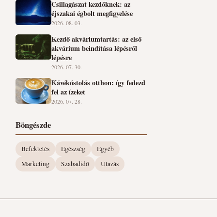
Csillagászat kezdőknek: az
éjszakai égbolt megfigyelése
2026. 08. 03.
Kezdő akváriumtartás: az első
akvárium beindítása lépésről
lépésre
2026. 07. 30.
Kávékóstolás otthon: így fedezd
fel az ízeket
2026. 07. 28.
Böngészde
Befektetés
Egészség
Egyéb
Marketing
Szabadidő
Utazás