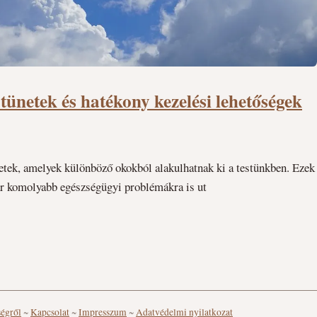
tünetek és hatékony kezelési lehetőségek
etek, amelyek különböző okokból alakulhatnak ki a testünkben. Ezek
kár komolyabb egészségügyi problémákra is ut
ségről
~
Kapcsolat
~
Impresszum
~
Adatvédelmi nyilatkozat