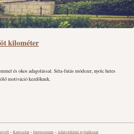
öt kilométer
emmel és okos adagolással. Séta-futás módszer, nyolc hetes
n dőlő motiváció kezdőknek.
ségről
~
Kapcsolat
~
Impresszum
~
Adatvédelmi nyilatkozat