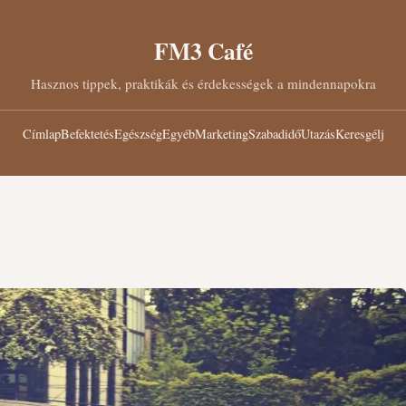
FM3 Café
Hasznos tippek, praktikák és érdekességek a mindennapokra
Címlap
Befektetés
Egészség
Egyéb
Marketing
Szabadidő
Utazás
Keresgélj