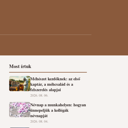
Most írtuk
Méhészet kezdőknek: az első
kaptár, a méhcsalád és a
felszerelés alapjai
2026. 08. 06.
Névnap a munkahelyen: hogyan
ünnepeljük a kollégák
névnapját
2026. 08. 04.