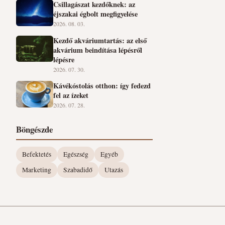
Csillagászat kezdőknek: az
éjszakai égbolt megfigyelése
2026. 08. 03.
Kezdő akváriumtartás: az első
akvárium beindítása lépésről
lépésre
2026. 07. 30.
Kávékóstolás otthon: így fedezd
fel az ízeket
2026. 07. 28.
Böngészde
Befektetés
Egészség
Egyéb
Marketing
Szabadidő
Utazás