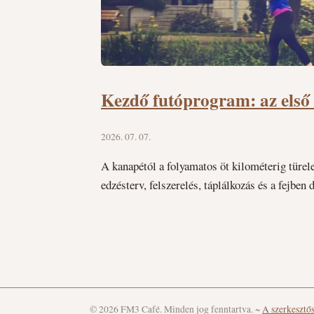
Kezdő futóprogram: az első 
2026. 07. 07.
A kanapétól a folyamatos öt kilométerig türel
edzésterv, felszerelés, táplálkozás és a fejbe
© 2026 FM3 Café. Minden jog fenntartva.
~
A szerkesztő