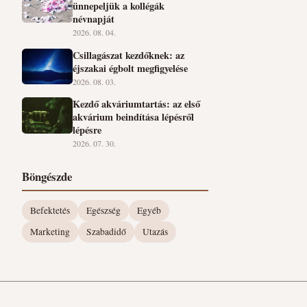
ünnepeljük a kollégák
névnapját
2026. 08. 04.
Csillagászat kezdőknek: az
éjszakai égbolt megfigyelése
2026. 08. 03.
Kezdő akváriumtartás: az első
akvárium beindítása lépésről
lépésre
2026. 07. 30.
Böngészde
Befektetés
Egészség
Egyéb
Marketing
Szabadidő
Utazás