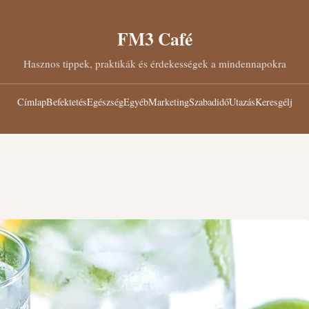
FM3 Café
Hasznos tippek, praktikák és érdekességek a mindennapokra
Címlap
Befektetés
Egészség
Egyéb
Marketing
Szabadidő
Utazás
Keresgélj