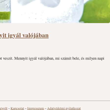
it igyál valójában
t veszít. Mennyit igyál valójában, mi számít bele, és milyen napi
ségről
~
Kapcsolat
~
Impresszum
~
Adatvédelmi nyilatkozat