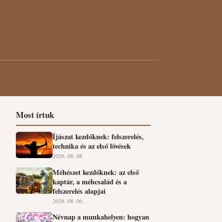
Most írtuk
Íjászat kezdőknek: felszerelés,
technika és az első lövések
2026. 08. 08.
Méhészet kezdőknek: az első
kaptár, a méhcsalád és a
felszerelés alapjai
2026. 08. 06.
Névnap a munkahelyen: hogyan