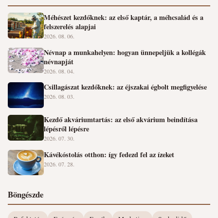
Méhészet kezdőknek: az első kaptár, a méhcsalád és a
felszerelés alapjai
2026. 08. 06.
Névnap a munkahelyen: hogyan ünnepeljük a kollégák
névnapját
2026. 08. 04.
Csillagászat kezdőknek: az éjszakai égbolt megfigyelése
2026. 08. 03.
Kezdő akváriumtartás: az első akvárium beindítása
lépésről lépésre
2026. 07. 30.
Kávékóstolás otthon: így fedezd fel az ízeket
2026. 07. 28.
Böngészde