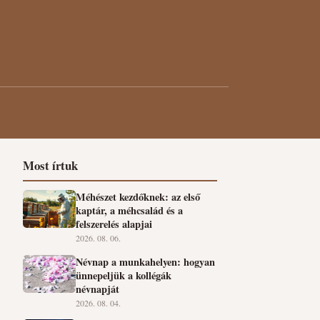
Most írtuk
Méhészet kezdőknek: az első
kaptár, a méhcsalád és a
felszerelés alapjai
2026. 08. 06.
Névnap a munkahelyen: hogyan
ünnepeljük a kollégák
névnapját
2026. 08. 04.