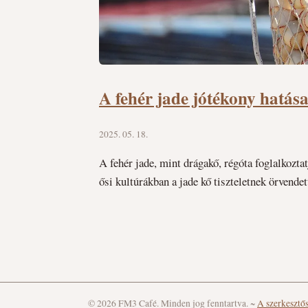
A fehér jade jótékony hatásai
2025. 05. 18.
A fehér jade, mint drágakő, régóta foglalkozta
ősi kultúrákban a jade kő tiszteletnek örvende
© 2026 FM3 Café. Minden jog fenntartva.
~
A szerkesztő