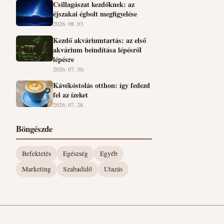
Csillagászat kezdőknek: az
éjszakai égbolt megfigyelése
2026. 08. 03.
Kezdő akváriumtartás: az első
akvárium beindítása lépésről
lépésre
2026. 07. 30.
Kávékóstolás otthon: így fedezd
fel az ízeket
2026. 07. 28.
Böngészde
Befektetés
Egészség
Egyéb
Marketing
Szabadidő
Utazás