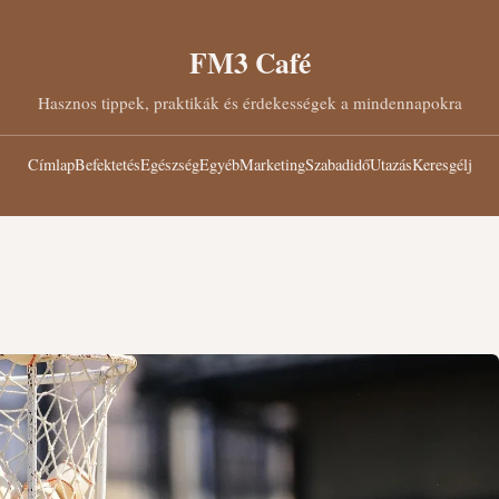
FM3 Café
Hasznos tippek, praktikák és érdekességek a mindennapokra
Címlap
Befektetés
Egészség
Egyéb
Marketing
Szabadidő
Utazás
Keresgélj