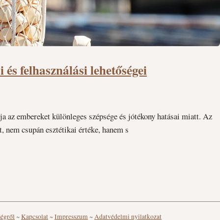
 és felhasználási lehetőségei
tja az embereket különleges szépsége és jótékony hatásai miatt. Az
tt, nem csupán esztétikai értéke, hanem s
ségről
~
Kapcsolat
~
Impresszum
~
Adatvédelmi nyilatkozat