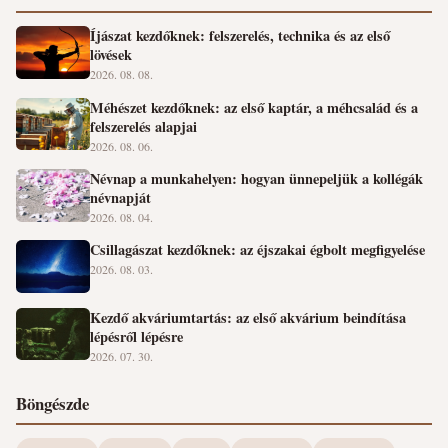
Íjászat kezdőknek: felszerelés, technika és az első
lövések
2026. 08. 08.
Méhészet kezdőknek: az első kaptár, a méhcsalád és a
felszerelés alapjai
2026. 08. 06.
Névnap a munkahelyen: hogyan ünnepeljük a kollégák
névnapját
2026. 08. 04.
Csillagászat kezdőknek: az éjszakai égbolt megfigyelése
2026. 08. 03.
Kezdő akváriumtartás: az első akvárium beindítása
lépésről lépésre
2026. 07. 30.
Böngészde