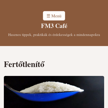
☰ Menü
FM3 Café
Hasznos tippek, praktikák és érdekességek a mindennapokra
Fertőtlenítő