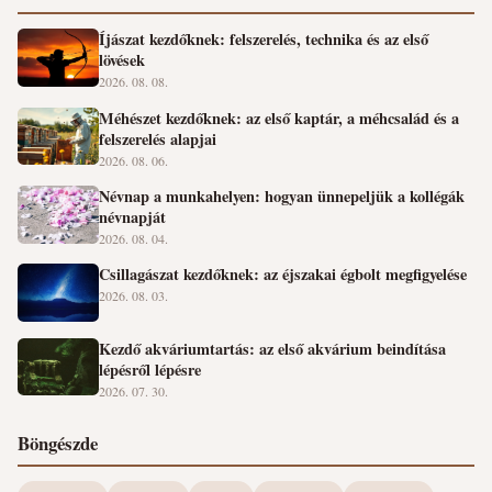
Íjászat kezdőknek: felszerelés, technika és az első
lövések
2026. 08. 08.
Méhészet kezdőknek: az első kaptár, a méhcsalád és a
felszerelés alapjai
2026. 08. 06.
Névnap a munkahelyen: hogyan ünnepeljük a kollégák
névnapját
2026. 08. 04.
Csillagászat kezdőknek: az éjszakai égbolt megfigyelése
2026. 08. 03.
Kezdő akváriumtartás: az első akvárium beindítása
lépésről lépésre
2026. 07. 30.
Böngészde