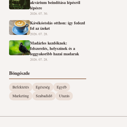
akvárium beindítása lépésről
lépésre
2026. 07. 30.
Kávékóstolás otthon: így fedezd
fel az ízeket
2026. 07. 28.
Madárles kezdőknek:
felszerelés, helyszínek és a
leggyakoribb hazai madarak
2026. 07. 28.
Böngészde
Befektetés
Egészség
Egyéb
Marketing
Szabadidő
Utazás