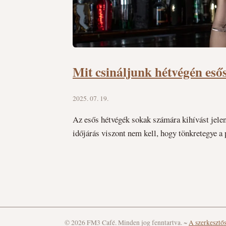
Mit csináljunk hétvégén esős
2025. 07. 19.
Az esős hétvégék sokak számára kihívást jelent
időjárás viszont nem kell, hogy tönkretegye a 
© 2026 FM3 Café. Minden jog fenntartva.
~
A szerkesztő