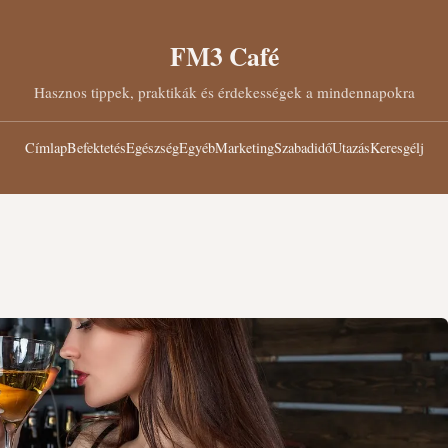
FM3 Café
Hasznos tippek, praktikák és érdekességek a mindennapokra
Címlap
Befektetés
Egészség
Egyéb
Marketing
Szabadidő
Utazás
Keresgélj