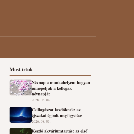
Most írtuk
Névnap a munkahelyen: hogyan
ünnepeljük a kollégák
névnapját
2026. 08. 04.
Csillagászat kezdőknek: az
éjszakai égbolt megfigyelése
2026. 08. 03.
Kezdő akváriumtartás: az első