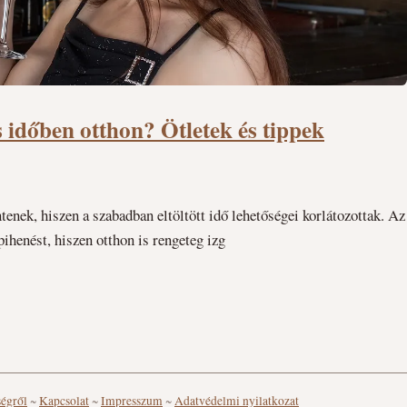
 időben otthon? Ötletek és tippek
enek, hiszen a szabadban eltöltött idő lehetőségei korlátozottak. Az
pihenést, hiszen otthon is rengeteg izg
ségről
~
Kapcsolat
~
Impresszum
~
Adatvédelmi nyilatkozat