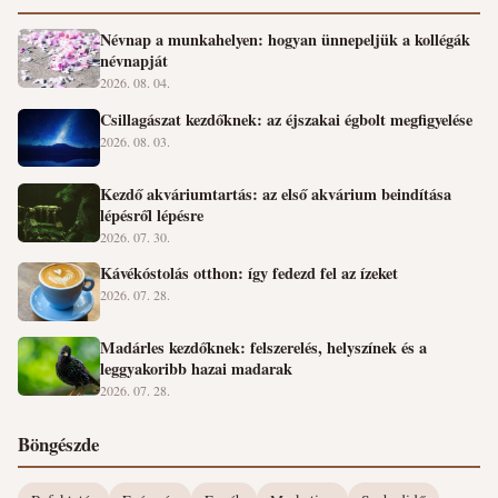
Névnap a munkahelyen: hogyan ünnepeljük a kollégák
névnapját
2026. 08. 04.
Csillagászat kezdőknek: az éjszakai égbolt megfigyelése
2026. 08. 03.
Kezdő akváriumtartás: az első akvárium beindítása
lépésről lépésre
2026. 07. 30.
Kávékóstolás otthon: így fedezd fel az ízeket
2026. 07. 28.
Madárles kezdőknek: felszerelés, helyszínek és a
leggyakoribb hazai madarak
2026. 07. 28.
Böngészde