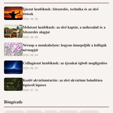
Íjászat kezdőknek: felszerelés, technika és az első
lövések
2026. 08. 08.
Méhészet kezdőknek: az első kaptár, a méhcsalád és a
felszerelés alapjai
2026. 08. 06.
Névnap a munkahelyen: hogyan ünnepeljük a kollégák
névnapját
2026. 08. 04.
Csillagászat kezdőknek: az éjszakai égbolt megfigyelése
2026. 08. 03.
Kezdő akváriumtartás: az első akvárium beindítása
lépésről lépésre
2026. 07. 30.
Böngészde