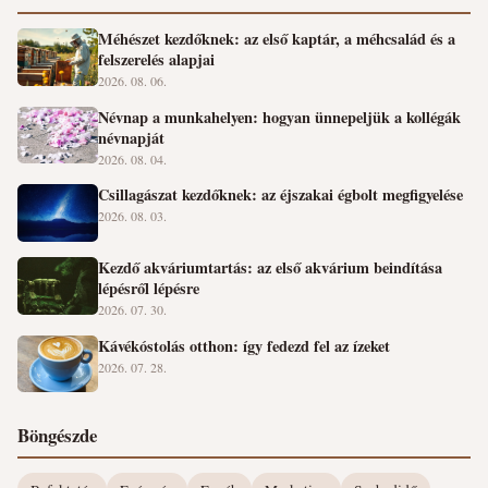
Méhészet kezdőknek: az első kaptár, a méhcsalád és a
felszerelés alapjai
2026. 08. 06.
Névnap a munkahelyen: hogyan ünnepeljük a kollégák
névnapját
2026. 08. 04.
Csillagászat kezdőknek: az éjszakai égbolt megfigyelése
2026. 08. 03.
Kezdő akváriumtartás: az első akvárium beindítása
lépésről lépésre
2026. 07. 30.
Kávékóstolás otthon: így fedezd fel az ízeket
2026. 07. 28.
Böngészde