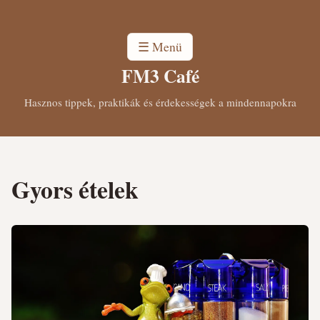
☰ Menü
FM3 Café
Hasznos tippek, praktikák és érdekességek a mindennapokra
Gyors ételek