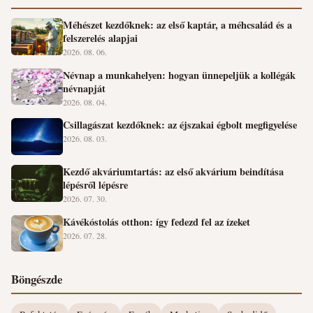
Méhészet kezdőknek: az első kaptár, a méhcsalád és a
felszerelés alapjai
2026. 08. 06.
Névnap a munkahelyen: hogyan ünnepeljük a kollégák
névnapját
2026. 08. 04.
Csillagászat kezdőknek: az éjszakai égbolt megfigyelése
2026. 08. 03.
Kezdő akváriumtartás: az első akvárium beindítása
lépésről lépésre
2026. 07. 30.
Kávékóstolás otthon: így fedezd fel az ízeket
2026. 07. 28.
Böngészde