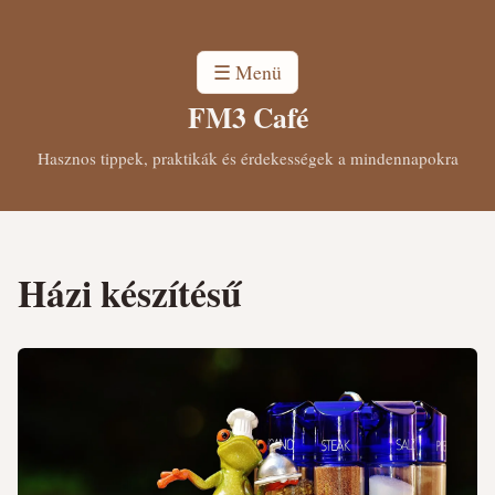
☰ Menü
FM3 Café
Hasznos tippek, praktikák és érdekességek a mindennapokra
Házi készítésű