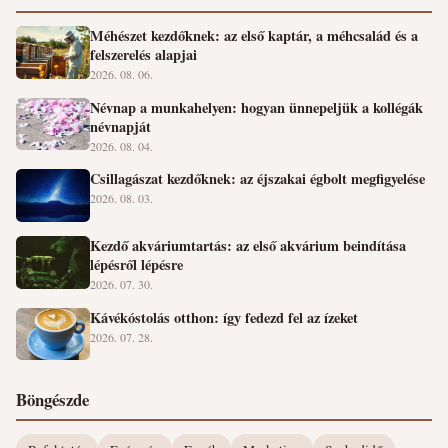
Méhészet kezdőknek: az első kaptár, a méhcsalád és a
felszerelés alapjai
2026. 08. 06.
Névnap a munkahelyen: hogyan ünnepeljük a kollégák
névnapját
2026. 08. 04.
Csillagászat kezdőknek: az éjszakai égbolt megfigyelése
2026. 08. 03.
Kezdő akváriumtartás: az első akvárium beindítása
lépésről lépésre
2026. 07. 30.
Kávékóstolás otthon: így fedezd fel az ízeket
2026. 07. 28.
Böngészde