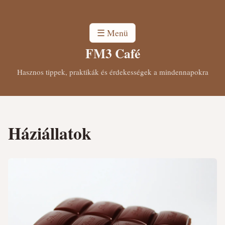
☰ Menü
FM3 Café
Hasznos tippek, praktikák és érdekességek a mindennapokra
Háziállatok