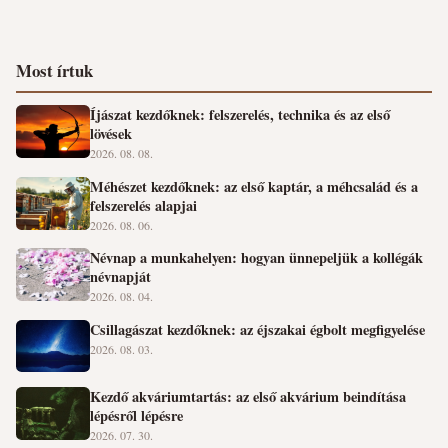
Most írtuk
Íjászat kezdőknek: felszerelés, technika és az első
lövések
2026. 08. 08.
Méhészet kezdőknek: az első kaptár, a méhcsalád és a
felszerelés alapjai
2026. 08. 06.
Névnap a munkahelyen: hogyan ünnepeljük a kollégák
névnapját
2026. 08. 04.
Csillagászat kezdőknek: az éjszakai égbolt megfigyelése
2026. 08. 03.
Kezdő akváriumtartás: az első akvárium beindítása
lépésről lépésre
2026. 07. 30.