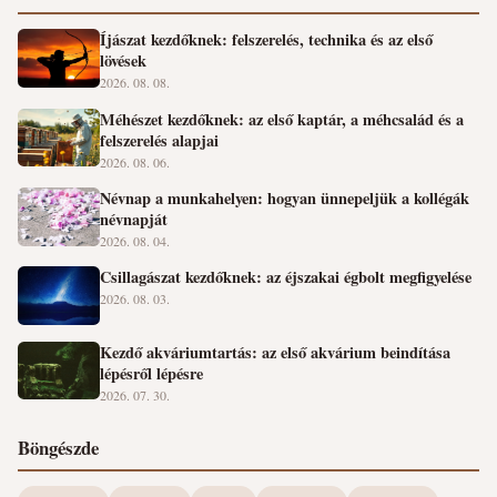
Íjászat kezdőknek: felszerelés, technika és az első
lövések
2026. 08. 08.
Méhészet kezdőknek: az első kaptár, a méhcsalád és a
felszerelés alapjai
2026. 08. 06.
Névnap a munkahelyen: hogyan ünnepeljük a kollégák
névnapját
2026. 08. 04.
Csillagászat kezdőknek: az éjszakai égbolt megfigyelése
2026. 08. 03.
Kezdő akváriumtartás: az első akvárium beindítása
lépésről lépésre
2026. 07. 30.
Böngészde