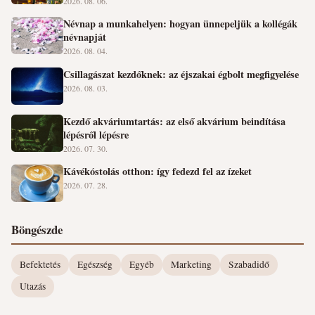
2026. 08. 06.
Névnap a munkahelyen: hogyan ünnepeljük a kollégák
névnapját
2026. 08. 04.
Csillagászat kezdőknek: az éjszakai égbolt megfigyelése
2026. 08. 03.
Kezdő akváriumtartás: az első akvárium beindítása
lépésről lépésre
2026. 07. 30.
Kávékóstolás otthon: így fedezd fel az ízeket
2026. 07. 28.
Böngészde
Befektetés
Egészség
Egyéb
Marketing
Szabadidő
Utazás