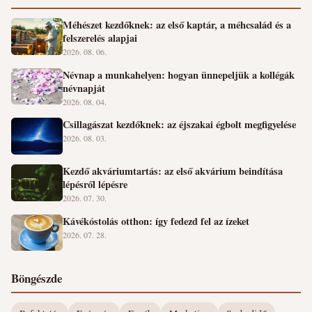
Méhészet kezdőknek: az első kaptár, a méhcsalád és a
felszerelés alapjai
2026. 08. 06.
Névnap a munkahelyen: hogyan ünnepeljük a kollégák
névnapját
2026. 08. 04.
Csillagászat kezdőknek: az éjszakai égbolt megfigyelése
2026. 08. 03.
Kezdő akváriumtartás: az első akvárium beindítása
lépésről lépésre
2026. 07. 30.
Kávékóstolás otthon: így fedezd fel az ízeket
2026. 07. 28.
Böngészde