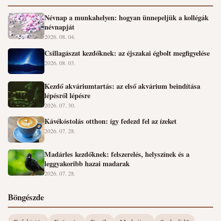
Névnap a munkahelyen: hogyan ünnepeljük a kollégák
névnapját
2026. 08. 04.
Csillagászat kezdőknek: az éjszakai égbolt megfigyelése
2026. 08. 03.
Kezdő akváriumtartás: az első akvárium beindítása
lépésről lépésre
2026. 07. 30.
Kávékóstolás otthon: így fedezd fel az ízeket
2026. 07. 28.
Madárles kezdőknek: felszerelés, helyszínek és a
leggyakoribb hazai madarak
2026. 07. 28.
Böngészde