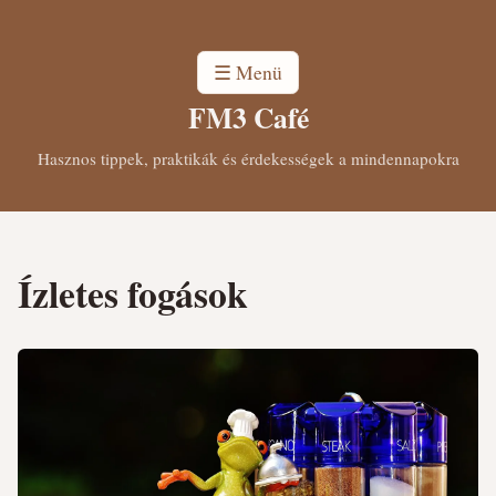
☰ Menü
FM3 Café
Hasznos tippek, praktikák és érdekességek a mindennapokra
Ízletes fogások