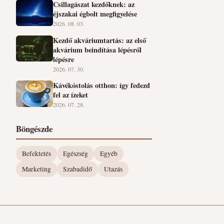
Csillagászat kezdőknek: az
éjszakai égbolt megfigyelése
2026. 08. 03.
Kezdő akváriumtartás: az első
akvárium beindítása lépésről
lépésre
2026. 07. 30.
Kávékóstolás otthon: így fedezd
fel az ízeket
2026. 07. 28.
Böngészde
Befektetés
Egészség
Egyéb
Marketing
Szabadidő
Utazás