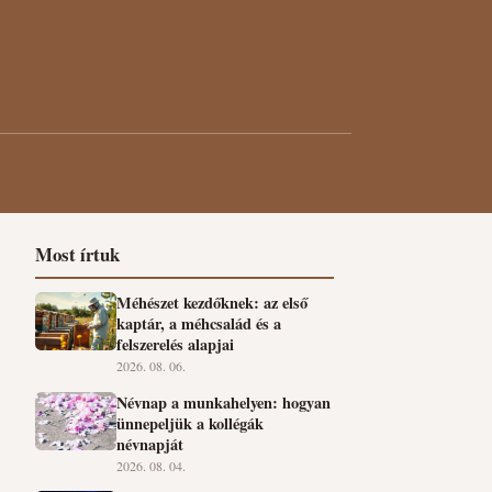
Most írtuk
Méhészet kezdőknek: az első
kaptár, a méhcsalád és a
felszerelés alapjai
2026. 08. 06.
Névnap a munkahelyen: hogyan
ünnepeljük a kollégák
névnapját
2026. 08. 04.