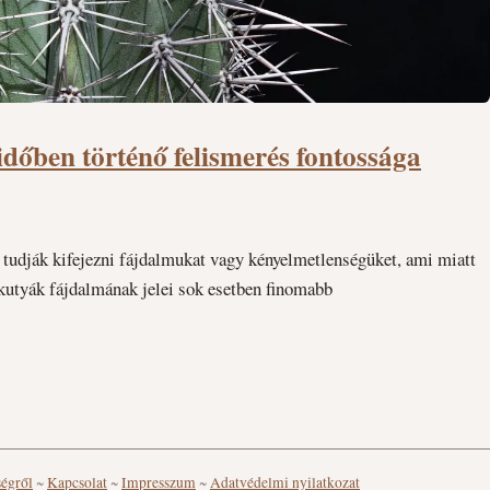
időben történő felismerés fontossága
 tudják kifejezni fájdalmukat vagy kényelmetlenségüket, ami miatt
kutyák fájdalmának jelei sok esetben finomabb
ségről
~
Kapcsolat
~
Impresszum
~
Adatvédelmi nyilatkozat