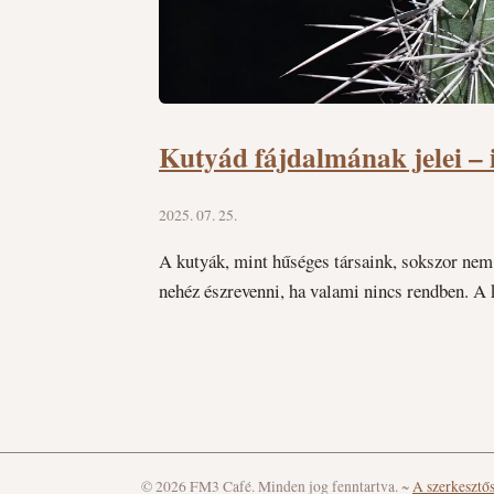
Kutyád fájdalmának jelei – 
2025. 07. 25.
A kutyák, mint hűséges társaink, sokszor nem
nehéz észrevenni, ha valami nincs rendben. A 
© 2026 FM3 Café. Minden jog fenntartva.
~
A szerkesztő