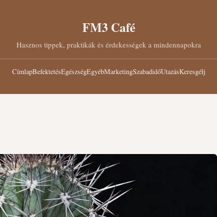
FM3 Café
Hasznos tippek, praktikák és érdekességek a mindennapokra
Címlap
Befektetés
Egészség
Egyéb
Marketing
Szabadidő
Utazás
Keresgélj