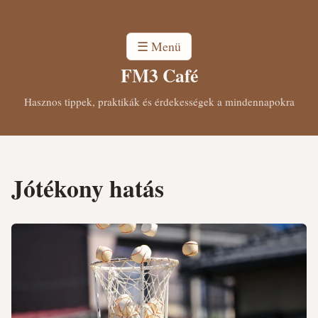
☰ Menü
FM3 Café
Hasznos tippek, praktikák és érdekességek a mindennapokra
Jótékony hatás