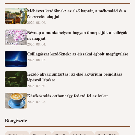
Méhészet kezdőknek: az első kaptár, a méhcsalád és a
felszerelés alapjai
2026. 08. 06.
Névnap a munkahelyen: hogyan ünnepeljük a kollégák
névnapját
2026. 08. 04.
Csillagászat kezdőknek: az éjszakai égbolt megfigyelése
2026. 08. 03.
Kezdő akváriumtartás: az első akvárium beindítása
lépésről lépésre
2026. 07. 30.
Kávékóstolás otthon: így fedezd fel az ízeket
2026. 07. 28.
Böngészde