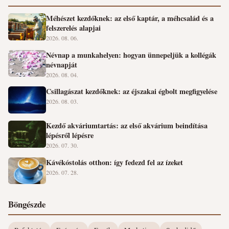
Méhészet kezdőknek: az első kaptár, a méhcsalád és a
felszerelés alapjai
2026. 08. 06.
Névnap a munkahelyen: hogyan ünnepeljük a kollégák
névnapját
2026. 08. 04.
Csillagászat kezdőknek: az éjszakai égbolt megfigyelése
2026. 08. 03.
Kezdő akváriumtartás: az első akvárium beindítása
lépésről lépésre
2026. 07. 30.
Kávékóstolás otthon: így fedezd fel az ízeket
2026. 07. 28.
Böngészde