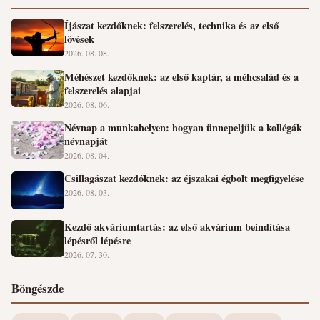
Íjászat kezdőknek: felszerelés, technika és az első
lövések
2026. 08. 08.
Méhészet kezdőknek: az első kaptár, a méhcsalád és a
felszerelés alapjai
2026. 08. 06.
Névnap a munkahelyen: hogyan ünnepeljük a kollégák
névnapját
2026. 08. 04.
Csillagászat kezdőknek: az éjszakai égbolt megfigyelése
2026. 08. 03.
Kezdő akváriumtartás: az első akvárium beindítása
lépésről lépésre
2026. 07. 30.
Böngészde