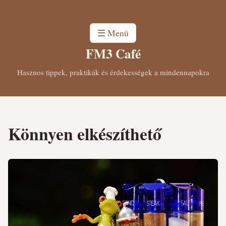
☰ Menü
FM3 Café
Hasznos tippek, praktikák és érdekességek a mindennapokra
Könnyen elkészíthető