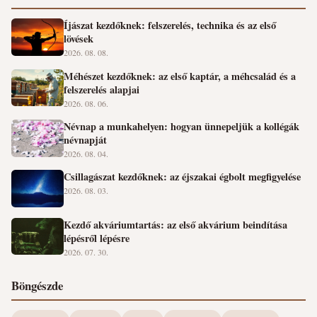
Íjászat kezdőknek: felszerelés, technika és az első
lövések
2026. 08. 08.
Méhészet kezdőknek: az első kaptár, a méhcsalád és a
felszerelés alapjai
2026. 08. 06.
Névnap a munkahelyen: hogyan ünnepeljük a kollégák
névnapját
2026. 08. 04.
Csillagászat kezdőknek: az éjszakai égbolt megfigyelése
2026. 08. 03.
Kezdő akváriumtartás: az első akvárium beindítása
lépésről lépésre
2026. 07. 30.
Böngészde