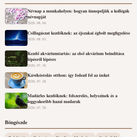
Névnap a munkahelyen: hogyan ünnepeljük a kollégák
névnapját
2026. 08. 04.
Csillagászat kezdőknek: az éjszakai égbolt megfigyelése
2026. 08. 03.
Kezdő akváriumtartás: az első akvárium beindítása
lépésről lépésre
2026. 07. 30.
Kávékóstolás otthon: így fedezd fel az ízeket
2026. 07. 28.
Madárles kezdőknek: felszerelés, helyszínek és a
leggyakoribb hazai madarak
2026. 07. 28.
Böngészde