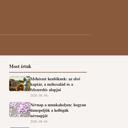
Most írtuk
Méhészet kezdőknek: az első
kaptár, a méhcsalád és a
felszerelés alapjai
2026. 08. 06.
Névnap a munkahelyen: hogyan
ünnepeljük a kollégák
névnapját
2026. 08. 04.