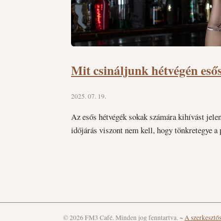
Mit csináljunk hétvégén esős
2025. 07. 19.
Az esős hétvégék sokak számára kihívást jelent
időjárás viszont nem kell, hogy tönkretegye a 
© 2026 FM3 Café. Minden jog fenntartva.
~
A szerkesztő