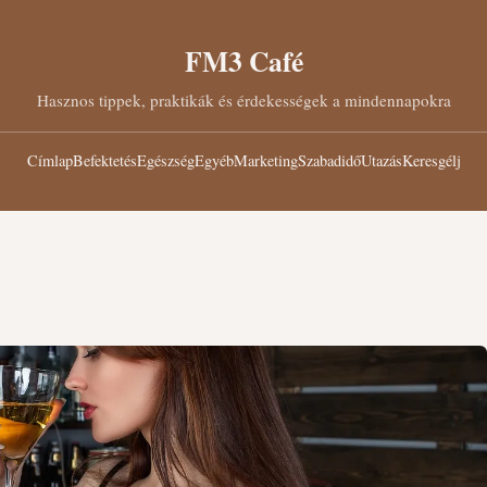
FM3 Café
Hasznos tippek, praktikák és érdekességek a mindennapokra
Címlap
Befektetés
Egészség
Egyéb
Marketing
Szabadidő
Utazás
Keresgélj