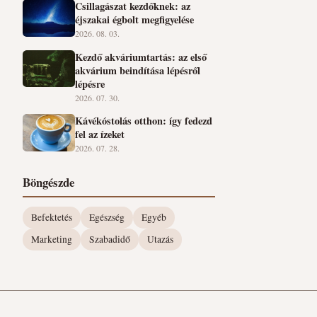
Csillagászat kezdőknek: az
éjszakai égbolt megfigyelése
2026. 08. 03.
Kezdő akváriumtartás: az első
akvárium beindítása lépésről
lépésre
2026. 07. 30.
Kávékóstolás otthon: így fedezd
fel az ízeket
2026. 07. 28.
Böngészde
Befektetés
Egészség
Egyéb
Marketing
Szabadidő
Utazás