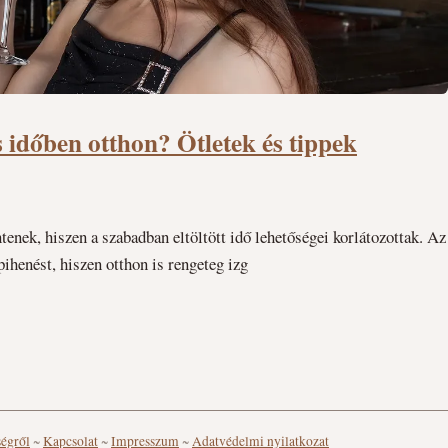
 időben otthon? Ötletek és tippek
enek, hiszen a szabadban eltöltött idő lehetőségei korlátozottak. Az
pihenést, hiszen otthon is rengeteg izg
ségről
~
Kapcsolat
~
Impresszum
~
Adatvédelmi nyilatkozat