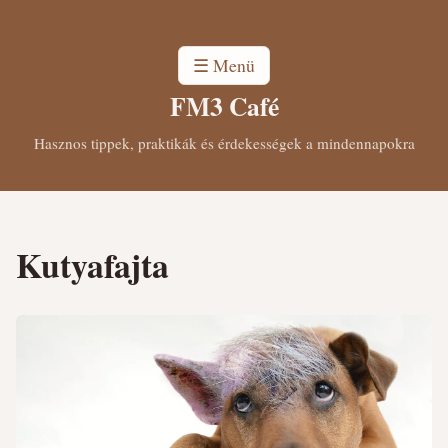
☰ Menü
FM3 Café
Hasznos tippek, praktikák és érdekességek a mindennapokra
Kutyafajta