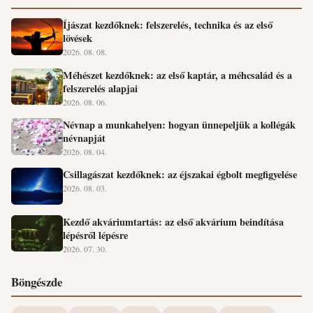
Íjászat kezdőknek: felszerelés, technika és az első
lövések
2026. 08. 08.
Méhészet kezdőknek: az első kaptár, a méhcsalád és a
felszerelés alapjai
2026. 08. 06.
Névnap a munkahelyen: hogyan ünnepeljük a kollégák
névnapját
2026. 08. 04.
Csillagászat kezdőknek: az éjszakai égbolt megfigyelése
2026. 08. 03.
Kezdő akváriumtartás: az első akvárium beindítása
lépésről lépésre
2026. 07. 30.
Böngészde