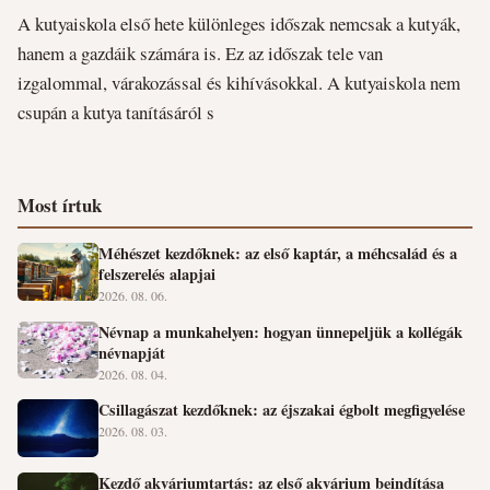
A kutyaiskola első hete különleges időszak nemcsak a kutyák,
hanem a gazdáik számára is. Ez az időszak tele van
izgalommal, várakozással és kihívásokkal. A kutyaiskola nem
csupán a kutya tanításáról s
Most írtuk
Méhészet kezdőknek: az első kaptár, a méhcsalád és a
felszerelés alapjai
2026. 08. 06.
Névnap a munkahelyen: hogyan ünnepeljük a kollégák
névnapját
2026. 08. 04.
Csillagászat kezdőknek: az éjszakai égbolt megfigyelése
2026. 08. 03.
Kezdő akváriumtartás: az első akvárium beindítása