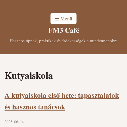
☰ Menü
FM3 Café
Hasznos tippek, praktikák és érdekességek a mindennapokra
Kutyaiskola
A kutyaiskola első hete: tapasztalatok
és hasznos tanácsok
2025. 06. 14.