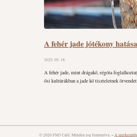
A fehér jade jótékony hatásai
2025. 05. 18.
A fehér jade, mint drágakő, régóta foglalkozta
ősi kultúrákban a jade kő tiszteletnek örvende
© 2026 FM3 Café. Minden jog fenntartva.
~
A szerkesztő