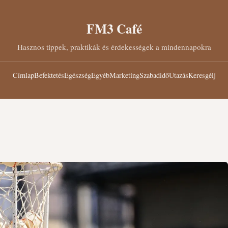
FM3 Café
Hasznos tippek, praktikák és érdekességek a mindennapokra
Címlap
Befektetés
Egészség
Egyéb
Marketing
Szabadidő
Utazás
Keresgélj