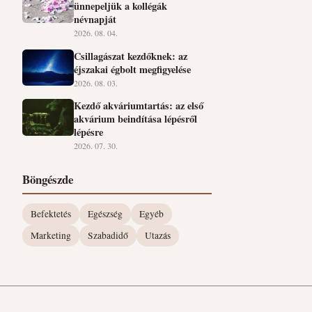
ünnepeljük a kollégák
névnapját
2026. 08. 04.
Csillagászat kezdőknek: az
éjszakai égbolt megfigyelése
2026. 08. 03.
Kezdő akváriumtartás: az első
akvárium beindítása lépésről
lépésre
2026. 07. 30.
Böngészde
Befektetés
Egészség
Egyéb
Marketing
Szabadidő
Utazás