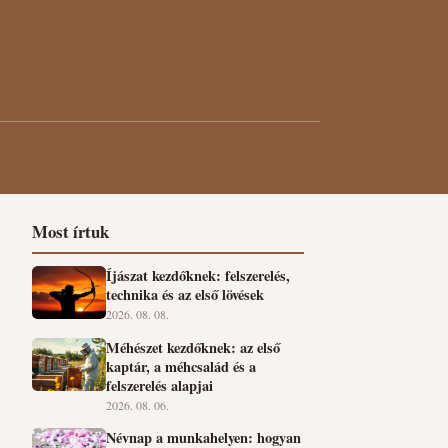
Most írtuk
Íjászat kezdőknek: felszerelés,
technika és az első lövések
2026. 08. 08.
Méhészet kezdőknek: az első
kaptár, a méhcsalád és a
felszerelés alapjai
2026. 08. 06.
Névnap a munkahelyen: hogyan