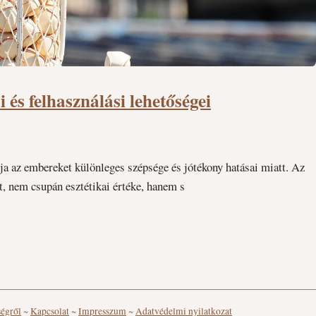
 és felhasználási lehetőségei
tja az embereket különleges szépsége és jótékony hatásai miatt. Az
tt, nem csupán esztétikai értéke, hanem s
ségről
~
Kapcsolat
~
Impresszum
~
Adatvédelmi nyilatkozat