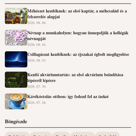
Méhészet kezdőknek: az első kaptár, a méhcsalád és a
felszerelés alapjai
2026. 08. 06.
Névnap a munkahelyen: hogyan ünnepeljük a kollégák
névnapját
2026. 08. 04.
Csillagászat kezdőknek: az éjszakai égbolt megfigyelése
2026. 08. 03.
Kezdő akváriumtartás: az első akvárium beindítása
lépésről lépésre
2026. 07. 30.
Kávékóstolás otthon: így fedezd fel az ízeket
2026. 07. 28.
Böngészde